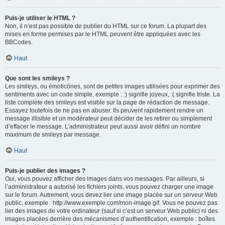
Puis-je utiliser le HTML ?
Non, il n’est pas possible de publier du HTML sur ce forum. La plupart des
mises en forme permises par le HTML peuvent être appliquées avec les
BBCodes.
Haut
Que sont les smileys ?
Les smileys, ou émoticônes, sont de petites images utilisées pour exprimer des
sentiments avec un code simple, exemple : :) signifie joyeux, :( signifie triste. La
liste complète des smileys est visible sur la page de rédaction de message.
Essayez toutefois de ne pas en abuser. Ils peuvent rapidement rendre un
message illisible et un modérateur peut décider de les retirer ou simplement
d’effacer le message. L’administrateur peut aussi avoir défini un nombre
maximum de smileys par message.
Haut
Puis-je publier des images ?
Oui, vous pouvez afficher des images dans vos messages. Par ailleurs, si
l’administrateur a autorisé les fichiers joints, vous pouvez charger une image
sur le forum. Autrement, vous devez lier une image placée sur un serveur Web
public, exemple : http://www.exemple.com/mon-image.gif. Vous ne pouvez pas
lier des images de votre ordinateur (sauf si c’est un serveur Web public) ni des
images placées derrière des mécanismes d’authentification, exemple : boîtes