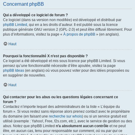
Concernant phpBB
Qui a développé ce logiciel de forum ?
Ce logiciel (dans sa version non modifiée) est développé et distribué par
phpBB Limited
, qui en a les droits d’auteur. Il est publié sous la licence
publique générale GNU version 2 (GPL-2.0) et peut être diffusé librement. Pour
plus d’informations, visitez la page «
À propos de phpBB
» (en anglais).
Haut
Pourquoi la fonctionnalité X n’est pas disponible ?
Ce logiciel a été développé et mis sous licence par phpBB Limited. Si vous
pensez qu’une fonctionnalité nécessite d’être ajoutée, visitez la page
phpBB Ideas
(en anglais) où vous pouvez voter pour des idées proposées ou
en suggérer de nouvelles.
Haut
Qui contacter pour les abus ou les questions légales concernant ce
forum ?
Contactez n’importe lequel des administrateurs de la liste « L’équipe du
forum ». Si vous restez sans réponse alors prenez contact avec le propriétaire
du domaine (en faisant une
recherche sur whois
) ou si un service gratuit est
utilisé (exemple : Yahoo!, Free, f2s.com, etc.), avec le service de gestion ou des
abus. Notez que phpBB Limited
n’a absolument aucun contrôle
et ne peut
être, en aucun cas, tenu pour responsable sur
comment
,
où
ou
par qui
ce