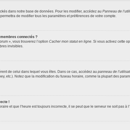
ockés dans notre base de données. Pour les modifier, accédez au
Panneau de l’util
 permettra de modifier tous les paramètres et préférences de votre compte.
s membres connectés ?
forum », vous trouverez l’option
Cacher mon statut en ligne
. Si vous activez cette o
es invisibles.
ifférent de celui dans lequel vous êtes. Dans ce cas, accédez au
panneau de l’utilisa
ney, etc.). Notez que la modification du fuseau horaire, comme la plupart des para
ecte !
aire et que l’heure est toujours incorrecte, il se peut que le serveur ne soit pas à