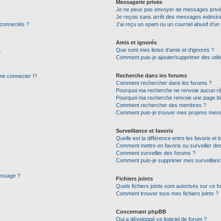
Messagerie privée
Je ne peux pas envoyer de messages privé
Je reçois sans arrêt des messages indésira
 connectés ?
J’ai reçu un spam ou un courriel abusif d’u
Amis et ignorés
Que sont mes listes d’amis et d’ignorés ?
?
Comment puis-je ajouter/supprimer des utilis
Recherche dans les forums
e connecter !?
Comment rechercher dans les forums ?
Pourquoi ma recherche ne renvoie aucun ré
Pourquoi ma recherche renvoie une page bl
Comment rechercher des membres ?
Comment puis-je trouver mes propres mess
Surveillance et favoris
Quelle est la différence entre les favoris et l
Comment mettre en favoris ou surveiller des
Comment surveiller des forums ?
Comment puis-je supprimer mes surveillanc
message ?
Fichiers joints
Quels fichiers joints sont autorisés sur ce f
Comment trouver tous mes fichiers joints ?
Concernant phpBB
Qui a développé ce logiciel de forum ?