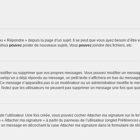
 « Répondre » depuis la page d’un sujet. Il se peut que vous ayez besoin d’être e
: Vous
pouvez
poster de nouveaux sujets, Vous
pouvez
joindre des fichiers, etc.
modifier ou supprimer que vos propres messages. Vous pouvez modifier un message
lqu’un a déjà répondu au message, un petit texte s’affichera en bas du message ind
n. Ce message n’apparaîtra pas si un modérateur ou un administrateur modifie le mes
ive. Notez que les utilisateurs ne peuvent pas supprimer un message une fois que qu
e l’utilisateur. Une fois créée, vous pouvez cocher
Attacher ma signature
sur le fo
 « Attacher ma signature » à partir du panneau de l’utilisateur (onglet
Préférences 
 à un message en décochant la case
Attacher ma signature
dans le formulaire de ré