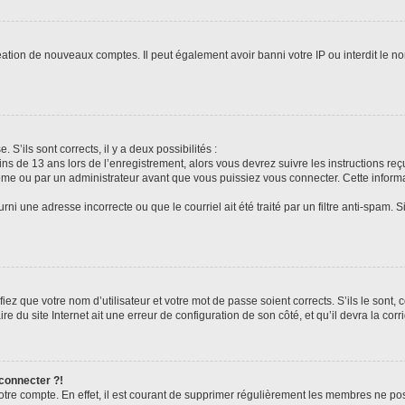
réation de nouveaux comptes. Il peut également avoir banni votre IP ou interdit le no
 S’ils sont corrects, il y a deux possibilités :
ins de 13 ans lors de l’enregistrement, alors vous devrez suivre les instructions r
me ou par un administrateur avant que vous puissiez vous connecter. Cette informat
rni une adresse incorrecte ou que le courriel ait été traité par un filtre anti-spam. S
iez que votre nom d’utilisateur et votre mot de passe soient corrects. S’ils le sont,
e du site Internet ait une erreur de configuration de son côté, et qu’il devra la corri
 connecter ?!
votre compte. En effet, il est courant de supprimer régulièrement les membres ne pos