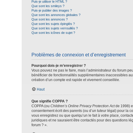
Puis-je utiliser le HTML ?
Que sont les smileys ?
Puis-je publier des images ?
Que sont les annonces globales ?
Que sont les annonces ?
Que sont les sujets épinglés ?
Que sont les sujets verrouillés ?
Que sont les icônes de sujet ?
Problèmes de connexion et d’enregistrement
Pourquoi dois-je m’enregistrer ?
Vous pouvez ne pas le faire, mais l’administrateur du forum peu
bénéficier de fonctionnalités supplémentaires inaccessibles au
création d’un compte est rapide et vivement conseillée.
Haut
Que signifie COPPA ?
COPPA (ou
Children’s Online Privacy Protection Act
de 1998) es
consentement écrit des parents (ou d’un tuteur légal) pour la c
vous enregistrez ou que quelqu’un le fait à votre place, contac
juridiques et ne sauraient être contactés pour des questions lé
forum ? ».