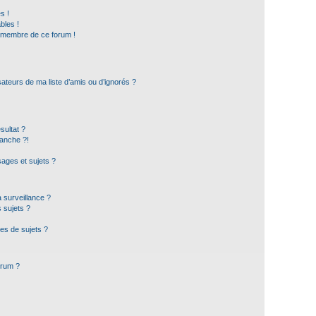
s !
bles !
n membre de ce forum !
ateurs de ma liste d’amis ou d’ignorés ?
sultat ?
anche ?!
ages et sujets ?
a surveillance ?
 sujets ?
es de sujets ?
orum ?