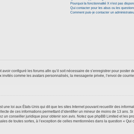
Pourquoi la fonctionnalité X n’est pas dispon
Qui contacter pour les abus ou les questio
Comment puis-je contacter un administrateu
t avoir configuré les forums afin qu’il soit nécessaire de s’enregistrer pour poster
x invités comme les avatars personnalisés, la messagerie privée, l’envoi de courri
t une loi aux États-Unis qui dit que les sites Internet pouvant recueillir des infor
ollecte de ces informations permettant d’identifier un mineur de moins de 13 ans. S
tez un conseiller juridique pour obtenir son avis. Notez que phpBB Limited et les pr
gales de toutes sortes, à l’exception de celles mentionnées dans la question « Qui