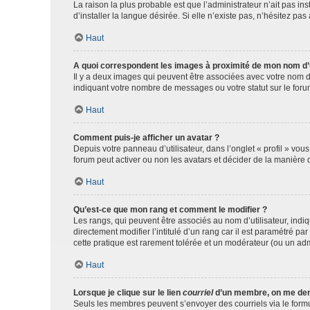
La raison la plus probable est que l’administrateur n’ait pas 
d’installer la langue désirée. Si elle n’existe pas, n’hésitez pa
Haut
A quoi correspondent les images à proximité de mon nom d’u
Il y a deux images qui peuvent être associées avec votre nom d’
indiquant votre nombre de messages ou votre statut sur le fo
Haut
Comment puis-je afficher un avatar ?
Depuis votre panneau d’utilisateur, dans l’onglet « profil » vou
forum peut activer ou non les avatars et décider de la manière d
Haut
Qu’est-ce que mon rang et comment le modifier ?
Les rangs, qui peuvent être associés au nom d’utilisateur, ind
directement modifier l’intitulé d’un rang car il est paramétré p
cette pratique est rarement tolérée et un modérateur (ou un ad
Haut
Lorsque je clique sur le lien
courriel
d’un membre, on me de
Seuls les membres peuvent s’envoyer des courriels via le formulai