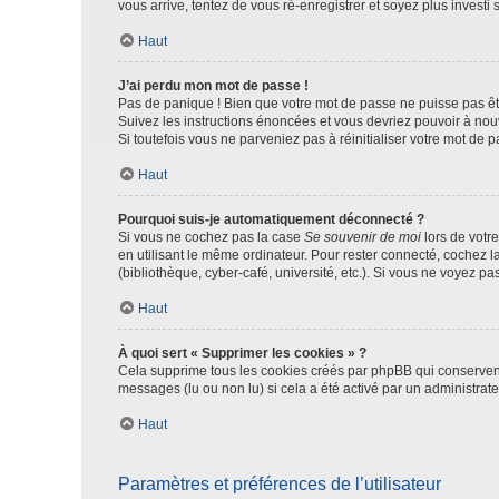
vous arrive, tentez de vous ré-enregistrer et soyez plus investi s
Haut
J’ai perdu mon mot de passe !
Pas de panique ! Bien que votre mot de passe ne puisse pas être
Suivez les instructions énoncées et vous devriez pouvoir à no
Si toutefois vous ne parveniez pas à réinitialiser votre mot de 
Haut
Pourquoi suis-je automatiquement déconnecté ?
Si vous ne cochez pas la case
Se souvenir de moi
lors de votr
en utilisant le même ordinateur. Pour rester connecté, cochez 
(bibliothèque, cyber-café, université, etc.). Si vous ne voyez pa
Haut
À quoi sert « Supprimer les cookies » ?
Cela supprime tous les cookies créés par phpBB qui conservent v
messages (lu ou non lu) si cela a été activé par un administra
Haut
Paramètres et préférences de l’utilisateur