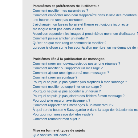
Paramètres et préférences de l’utilisateur
Comment modifier mes paramètres ?
Comment empêcher mon nom d’apparaître dans la liste des membres
Les heures ne sont pas correctes !
J’ai changé mon fuseau horaire et l’heure est toujours incorrecte !
Ma langue n’est pas dans la liste !
A quoi correspondent les images à proximité de mon nom d’utilisateur 
Comment puis-je afficher un avatar ?
Qu’est-ce que mon rang et comment le modifier ?
Lorsque je clique sur le lien
courriel
d’un membre, on me demande de m
Problèmes liés à la publication de messages
Comment créer un nouveau sujet ou poster une réponse ?
Comment modifier ou supprimer un message ?
Comment ajouter une signature à mes messages ?
Comment créer un sondage ?
Pourquoi ne puis-je pas ajouter plus d’options à mon sondage ?
Comment modifier ou supprimer un sondage ?
Pourquoi ne puis-je pas accéder à un forum ?
Pourquoi ne puis-je pas joindre des fichiers à mon message ?
Pourquoi ai-je reçu un avertissement ?
Comment rapporter des messages à un modérateur ?
À quoi sert le bouton « Sauvegarder » dans la page de rédaction de 
Pourquoi mon message doit être validé ?
Comment remonter mon sujet ?
Mise en forme et types de sujets
Que sont les BBCodes ?