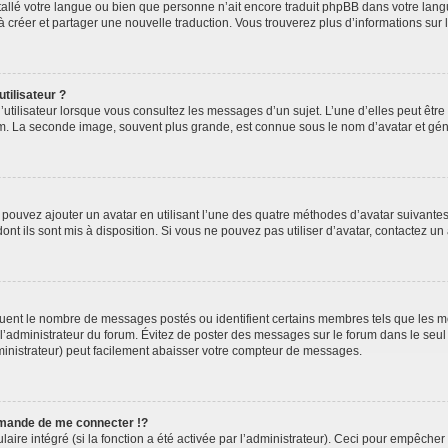
installé votre langue ou bien que personne n’ait encore traduit phpBB dans votre l
s à créer et partager une nouvelle traduction. Vous trouverez plus d’informations sur l
tilisateur ?
utilisateur lorsque vous consultez les messages d’un sujet. L’une d’elles peut êtr
rum. La seconde image, souvent plus grande, est connue sous le nom d’avatar et 
s pouvez ajouter un avatar en utilisant l’une des quatre méthodes d’avatar suivantes 
ont ils sont mis à disposition. Si vous ne pouvez pas utiliser d’avatar, contactez un
iquent le nombre de messages postés ou identifient certains membres tels que les 
ar l’administrateur du forum. Évitez de poster des messages sur le forum dans le seu
ministrateur) peut facilement abaisser votre compteur de messages.
mande de me connecter !?
re intégré (si la fonction a été activée par l’administrateur). Ceci pour empêcher l’u