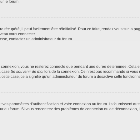
ur le forum.
 récupéré, il peut facilement être réinitialisé. Pour ce faire, rendez vous sur la p
uveau vous connecter.
passe, contactez un administrateur du forum.
e connexion, vous ne resterez connecté que pendant une durée déterminée. Cela em
la case
Se souvenir de moi
lors de la connexion. Ce n’est pas recommandé si vous u
s cette case, cela signifie qu’un administrateur du forum a désactivé cette fonctionna
os paramètres d’authentification et votre connexion au forum. Ils fournissent aussi
teur du forum. Si vous rencontrez des problèmes de connexion ou de déconnexion, l