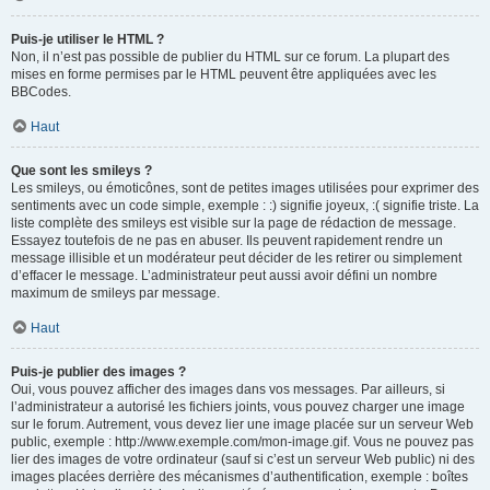
Puis-je utiliser le HTML ?
Non, il n’est pas possible de publier du HTML sur ce forum. La plupart des
mises en forme permises par le HTML peuvent être appliquées avec les
BBCodes.
Haut
Que sont les smileys ?
Les smileys, ou émoticônes, sont de petites images utilisées pour exprimer des
sentiments avec un code simple, exemple : :) signifie joyeux, :( signifie triste. La
liste complète des smileys est visible sur la page de rédaction de message.
Essayez toutefois de ne pas en abuser. Ils peuvent rapidement rendre un
message illisible et un modérateur peut décider de les retirer ou simplement
d’effacer le message. L’administrateur peut aussi avoir défini un nombre
maximum de smileys par message.
Haut
Puis-je publier des images ?
Oui, vous pouvez afficher des images dans vos messages. Par ailleurs, si
l’administrateur a autorisé les fichiers joints, vous pouvez charger une image
sur le forum. Autrement, vous devez lier une image placée sur un serveur Web
public, exemple : http://www.exemple.com/mon-image.gif. Vous ne pouvez pas
lier des images de votre ordinateur (sauf si c’est un serveur Web public) ni des
images placées derrière des mécanismes d’authentification, exemple : boîtes