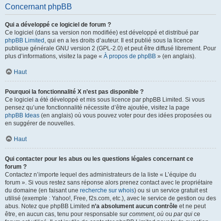
Concernant phpBB
Qui a développé ce logiciel de forum ?
Ce logiciel (dans sa version non modifiée) est développé et distribué par
phpBB Limited
, qui en a les droits d’auteur. Il est publié sous la licence
publique générale GNU version 2 (GPL-2.0) et peut être diffusé librement. Pour
plus d’informations, visitez la page «
À propos de phpBB
» (en anglais).
Haut
Pourquoi la fonctionnalité X n’est pas disponible ?
Ce logiciel a été développé et mis sous licence par phpBB Limited. Si vous
pensez qu’une fonctionnalité nécessite d’être ajoutée, visitez la page
phpBB Ideas
(en anglais) où vous pouvez voter pour des idées proposées ou
en suggérer de nouvelles.
Haut
Qui contacter pour les abus ou les questions légales concernant ce
forum ?
Contactez n’importe lequel des administrateurs de la liste « L’équipe du
forum ». Si vous restez sans réponse alors prenez contact avec le propriétaire
du domaine (en faisant une
recherche sur whois
) ou si un service gratuit est
utilisé (exemple : Yahoo!, Free, f2s.com, etc.), avec le service de gestion ou des
abus. Notez que phpBB Limited
n’a absolument aucun contrôle
et ne peut
être, en aucun cas, tenu pour responsable sur
comment
,
où
ou
par qui
ce