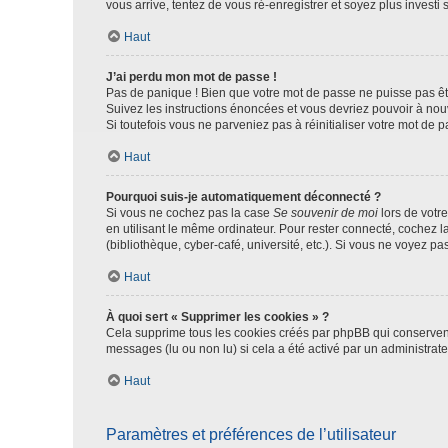
vous arrive, tentez de vous ré-enregistrer et soyez plus investi s
Haut
J’ai perdu mon mot de passe !
Pas de panique ! Bien que votre mot de passe ne puisse pas être
Suivez les instructions énoncées et vous devriez pouvoir à no
Si toutefois vous ne parveniez pas à réinitialiser votre mot de 
Haut
Pourquoi suis-je automatiquement déconnecté ?
Si vous ne cochez pas la case
Se souvenir de moi
lors de votr
en utilisant le même ordinateur. Pour rester connecté, cochez 
(bibliothèque, cyber-café, université, etc.). Si vous ne voyez pa
Haut
À quoi sert « Supprimer les cookies » ?
Cela supprime tous les cookies créés par phpBB qui conservent v
messages (lu ou non lu) si cela a été activé par un administra
Haut
Paramètres et préférences de l’utilisateur