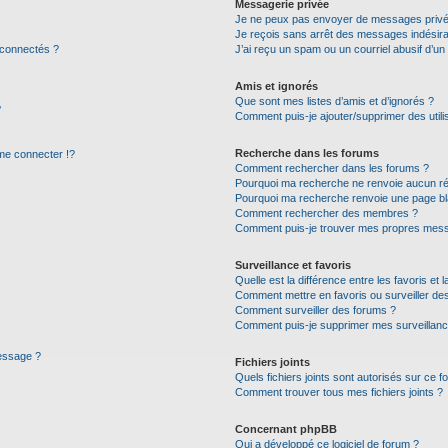
Messagerie privée
Je ne peux pas envoyer de messages privé
Je reçois sans arrêt des messages indésira
 connectés ?
J’ai reçu un spam ou un courriel abusif d’u
Amis et ignorés
Que sont mes listes d’amis et d’ignorés ?
?
Comment puis-je ajouter/supprimer des utilis
Recherche dans les forums
e connecter !?
Comment rechercher dans les forums ?
Pourquoi ma recherche ne renvoie aucun ré
Pourquoi ma recherche renvoie une page bl
Comment rechercher des membres ?
Comment puis-je trouver mes propres mess
Surveillance et favoris
Quelle est la différence entre les favoris et l
Comment mettre en favoris ou surveiller des
Comment surveiller des forums ?
Comment puis-je supprimer mes surveillanc
message ?
Fichiers joints
Quels fichiers joints sont autorisés sur ce f
Comment trouver tous mes fichiers joints ?
Concernant phpBB
Qui a développé ce logiciel de forum ?