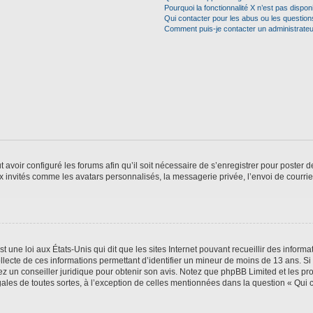
Pourquoi la fonctionnalité X n’est pas dispon
Qui contacter pour les abus ou les questio
Comment puis-je contacter un administrateu
t avoir configuré les forums afin qu’il soit nécessaire de s’enregistrer pour poster
x invités comme les avatars personnalisés, la messagerie privée, l’envoi de courri
t une loi aux États-Unis qui dit que les sites Internet pouvant recueillir des infor
ollecte de ces informations permettant d’identifier un mineur de moins de 13 ans. S
tez un conseiller juridique pour obtenir son avis. Notez que phpBB Limited et les pr
gales de toutes sortes, à l’exception de celles mentionnées dans la question « Qui