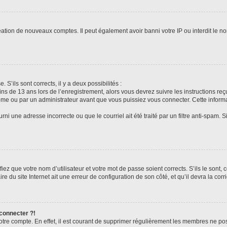
réation de nouveaux comptes. Il peut également avoir banni votre IP ou interdit le no
 S’ils sont corrects, il y a deux possibilités :
ins de 13 ans lors de l’enregistrement, alors vous devrez suivre les instructions r
me ou par un administrateur avant que vous puissiez vous connecter. Cette informat
rni une adresse incorrecte ou que le courriel ait été traité par un filtre anti-spam. S
iez que votre nom d’utilisateur et votre mot de passe soient corrects. S’ils le sont,
e du site Internet ait une erreur de configuration de son côté, et qu’il devra la corri
 connecter ?!
votre compte. En effet, il est courant de supprimer régulièrement les membres ne pos