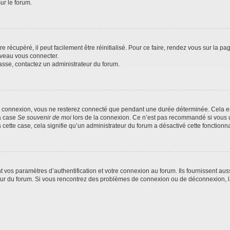
ur le forum.
 récupéré, il peut facilement être réinitialisé. Pour ce faire, rendez vous sur la p
uveau vous connecter.
passe, contactez un administrateur du forum.
e connexion, vous ne resterez connecté que pendant une durée déterminée. Cela em
la case
Se souvenir de moi
lors de la connexion. Ce n’est pas recommandé si vous u
s cette case, cela signifie qu’un administrateur du forum a désactivé cette fonctionna
os paramètres d’authentification et votre connexion au forum. Ils fournissent aussi
teur du forum. Si vous rencontrez des problèmes de connexion ou de déconnexion, l