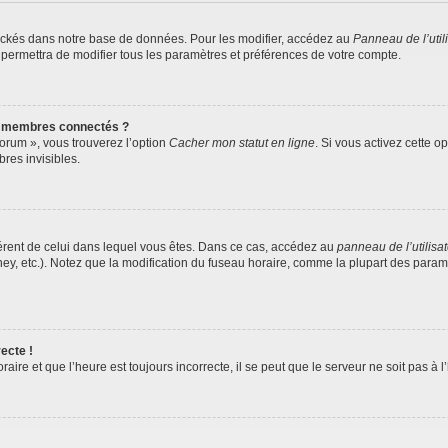
ockés dans notre base de données. Pour les modifier, accédez au
Panneau de l’util
 permettra de modifier tous les paramètres et préférences de votre compte.
s membres connectés ?
forum », vous trouverez l’option
Cacher mon statut en ligne
. Si vous activez cette o
es invisibles.
ifférent de celui dans lequel vous êtes. Dans ce cas, accédez au
panneau de l’utilisa
ney, etc.). Notez que la modification du fuseau horaire, comme la plupart des para
ecte !
aire et que l’heure est toujours incorrecte, il se peut que le serveur ne soit pas à