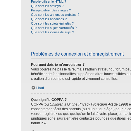
Puis-je utiliser le HTML ?
Que sont les smileys ?
Puis-je publier des images ?
Que sont les annonces globales ?
Que sont les annonces ?
Que sont les sujets épinglés ?
Que sont les sujets verrouillés ?
Que sont les icônes de sujet ?
Problèmes de connexion et d’enregistrement
Pourquoi dois-je m’enregistrer ?
Vous pouvez ne pas le faire, mais l’administrateur du forum peu
bénéficier de fonctionnalités supplémentaires inaccessibles au
création d’un compte est rapide et vivement conseillée.
Haut
Que signifie COPPA ?
COPPA (ou
Children’s Online Privacy Protection Act
de 1998) es
consentement écrit des parents (ou d’un tuteur légal) pour la c
vous enregistrez ou que quelqu’un le fait à votre place, contac
juridiques et ne sauraient être contactés pour des questions lé
forum ? ».