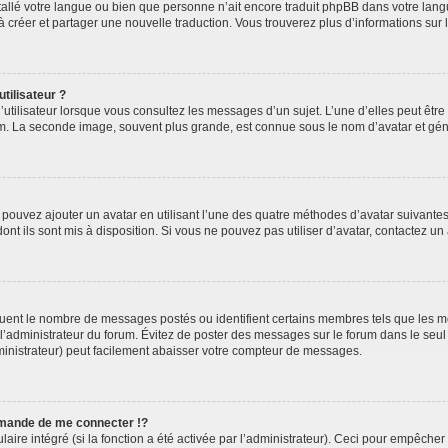
installé votre langue ou bien que personne n’ait encore traduit phpBB dans votre l
s à créer et partager une nouvelle traduction. Vous trouverez plus d’informations sur l
tilisateur ?
utilisateur lorsque vous consultez les messages d’un sujet. L’une d’elles peut êtr
rum. La seconde image, souvent plus grande, est connue sous le nom d’avatar et 
s pouvez ajouter un avatar en utilisant l’une des quatre méthodes d’avatar suivantes 
ont ils sont mis à disposition. Si vous ne pouvez pas utiliser d’avatar, contactez un
iquent le nombre de messages postés ou identifient certains membres tels que les 
ar l’administrateur du forum. Évitez de poster des messages sur le forum dans le seu
ministrateur) peut facilement abaisser votre compteur de messages.
mande de me connecter !?
re intégré (si la fonction a été activée par l’administrateur). Ceci pour empêcher l’u