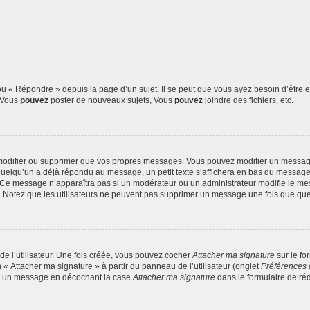
 « Répondre » depuis la page d’un sujet. Il se peut que vous ayez besoin d’être e
: Vous
pouvez
poster de nouveaux sujets, Vous
pouvez
joindre des fichiers, etc.
modifier ou supprimer que vos propres messages. Vous pouvez modifier un message
lqu’un a déjà répondu au message, un petit texte s’affichera en bas du message ind
n. Ce message n’apparaîtra pas si un modérateur ou un administrateur modifie le mes
ive. Notez que les utilisateurs ne peuvent pas supprimer un message une fois que qu
e l’utilisateur. Une fois créée, vous pouvez cocher
Attacher ma signature
sur le fo
 « Attacher ma signature » à partir du panneau de l’utilisateur (onglet
Préférences 
 à un message en décochant la case
Attacher ma signature
dans le formulaire de ré