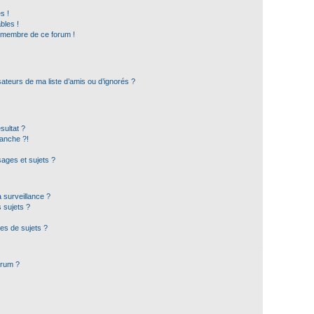
s !
bles !
n membre de ce forum !
ateurs de ma liste d’amis ou d’ignorés ?
sultat ?
anche ?!
ages et sujets ?
a surveillance ?
 sujets ?
es de sujets ?
orum ?