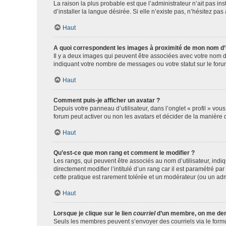
La raison la plus probable est que l’administrateur n’ait pas 
d’installer la langue désirée. Si elle n’existe pas, n’hésitez pa
Haut
A quoi correspondent les images à proximité de mon nom d’u
Il y a deux images qui peuvent être associées avec votre nom d’
indiquant votre nombre de messages ou votre statut sur le fo
Haut
Comment puis-je afficher un avatar ?
Depuis votre panneau d’utilisateur, dans l’onglet « profil » vou
forum peut activer ou non les avatars et décider de la manière d
Haut
Qu’est-ce que mon rang et comment le modifier ?
Les rangs, qui peuvent être associés au nom d’utilisateur, ind
directement modifier l’intitulé d’un rang car il est paramétré p
cette pratique est rarement tolérée et un modérateur (ou un ad
Haut
Lorsque je clique sur le lien
courriel
d’un membre, on me de
Seuls les membres peuvent s’envoyer des courriels via le formulai