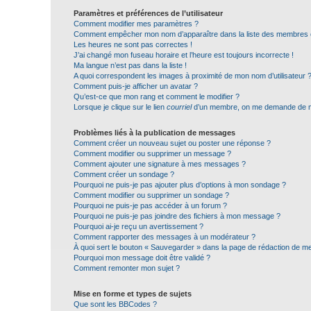
Paramètres et préférences de l’utilisateur
Comment modifier mes paramètres ?
Comment empêcher mon nom d’apparaître dans la liste des membres
Les heures ne sont pas correctes !
J’ai changé mon fuseau horaire et l’heure est toujours incorrecte !
Ma langue n’est pas dans la liste !
A quoi correspondent les images à proximité de mon nom d’utilisateur 
Comment puis-je afficher un avatar ?
Qu’est-ce que mon rang et comment le modifier ?
Lorsque je clique sur le lien
courriel
d’un membre, on me demande de m
Problèmes liés à la publication de messages
Comment créer un nouveau sujet ou poster une réponse ?
Comment modifier ou supprimer un message ?
Comment ajouter une signature à mes messages ?
Comment créer un sondage ?
Pourquoi ne puis-je pas ajouter plus d’options à mon sondage ?
Comment modifier ou supprimer un sondage ?
Pourquoi ne puis-je pas accéder à un forum ?
Pourquoi ne puis-je pas joindre des fichiers à mon message ?
Pourquoi ai-je reçu un avertissement ?
Comment rapporter des messages à un modérateur ?
À quoi sert le bouton « Sauvegarder » dans la page de rédaction de 
Pourquoi mon message doit être validé ?
Comment remonter mon sujet ?
Mise en forme et types de sujets
Que sont les BBCodes ?