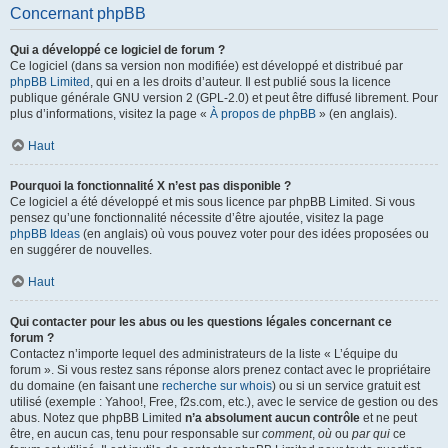
Concernant phpBB
Qui a développé ce logiciel de forum ?
Ce logiciel (dans sa version non modifiée) est développé et distribué par
phpBB Limited
, qui en a les droits d’auteur. Il est publié sous la licence
publique générale GNU version 2 (GPL-2.0) et peut être diffusé librement. Pour
plus d’informations, visitez la page «
À propos de phpBB
» (en anglais).
Haut
Pourquoi la fonctionnalité X n’est pas disponible ?
Ce logiciel a été développé et mis sous licence par phpBB Limited. Si vous
pensez qu’une fonctionnalité nécessite d’être ajoutée, visitez la page
phpBB Ideas
(en anglais) où vous pouvez voter pour des idées proposées ou
en suggérer de nouvelles.
Haut
Qui contacter pour les abus ou les questions légales concernant ce
forum ?
Contactez n’importe lequel des administrateurs de la liste « L’équipe du
forum ». Si vous restez sans réponse alors prenez contact avec le propriétaire
du domaine (en faisant une
recherche sur whois
) ou si un service gratuit est
utilisé (exemple : Yahoo!, Free, f2s.com, etc.), avec le service de gestion ou des
abus. Notez que phpBB Limited
n’a absolument aucun contrôle
et ne peut
être, en aucun cas, tenu pour responsable sur
comment
,
où
ou
par qui
ce