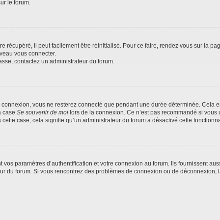
ur le forum.
 récupéré, il peut facilement être réinitialisé. Pour ce faire, rendez vous sur la p
uveau vous connecter.
passe, contactez un administrateur du forum.
e connexion, vous ne resterez connecté que pendant une durée déterminée. Cela em
la case
Se souvenir de moi
lors de la connexion. Ce n’est pas recommandé si vous u
s cette case, cela signifie qu’un administrateur du forum a désactivé cette fonctionna
os paramètres d’authentification et votre connexion au forum. Ils fournissent aussi
teur du forum. Si vous rencontrez des problèmes de connexion ou de déconnexion, l