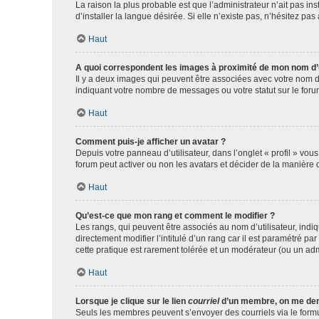
La raison la plus probable est que l’administrateur n’ait pas 
d’installer la langue désirée. Si elle n’existe pas, n’hésitez pa
Haut
A quoi correspondent les images à proximité de mon nom d’u
Il y a deux images qui peuvent être associées avec votre nom d’
indiquant votre nombre de messages ou votre statut sur le fo
Haut
Comment puis-je afficher un avatar ?
Depuis votre panneau d’utilisateur, dans l’onglet « profil » vou
forum peut activer ou non les avatars et décider de la manière d
Haut
Qu’est-ce que mon rang et comment le modifier ?
Les rangs, qui peuvent être associés au nom d’utilisateur, ind
directement modifier l’intitulé d’un rang car il est paramétré p
cette pratique est rarement tolérée et un modérateur (ou un ad
Haut
Lorsque je clique sur le lien
courriel
d’un membre, on me de
Seuls les membres peuvent s’envoyer des courriels via le formulai