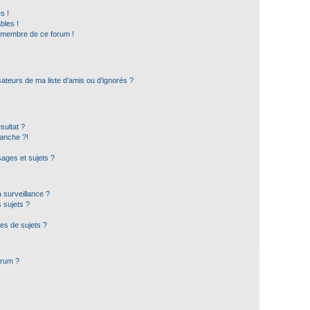
s !
bles !
n membre de ce forum !
ateurs de ma liste d’amis ou d’ignorés ?
sultat ?
anche ?!
ages et sujets ?
a surveillance ?
 sujets ?
es de sujets ?
orum ?