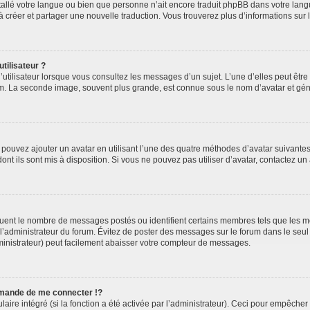
installé votre langue ou bien que personne n’ait encore traduit phpBB dans votre l
s à créer et partager une nouvelle traduction. Vous trouverez plus d’informations sur l
tilisateur ?
utilisateur lorsque vous consultez les messages d’un sujet. L’une d’elles peut êtr
rum. La seconde image, souvent plus grande, est connue sous le nom d’avatar et 
s pouvez ajouter un avatar en utilisant l’une des quatre méthodes d’avatar suivantes 
ont ils sont mis à disposition. Si vous ne pouvez pas utiliser d’avatar, contactez un
iquent le nombre de messages postés ou identifient certains membres tels que les 
ar l’administrateur du forum. Évitez de poster des messages sur le forum dans le seu
ministrateur) peut facilement abaisser votre compteur de messages.
mande de me connecter !?
re intégré (si la fonction a été activée par l’administrateur). Ceci pour empêcher l’u