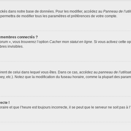
ockés dans notre base de données. Pour les modifier, accédez au
Panneau de l’util
 permettra de modifier tous les paramètres et préférences de votre compte.
s membres connectés ?
forum », vous trouverez l’option
Cacher mon statut en ligne
. Si vous activez cette o
es invisibles.
ifférent de celui dans lequel vous êtes. Dans ce cas, accédez au
panneau de l’utilisa
ney, etc.). Notez que la modification du fuseau horaire, comme la plupart des para
ecte !
aire et que l’heure est toujours incorrecte, il se peut que le serveur ne soit pas à