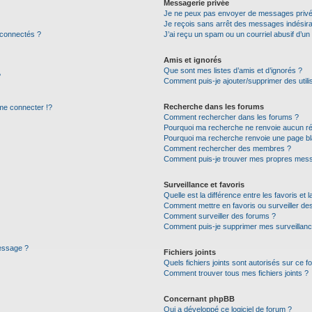
Messagerie privée
Je ne peux pas envoyer de messages privé
Je reçois sans arrêt des messages indésira
 connectés ?
J’ai reçu un spam ou un courriel abusif d’u
Amis et ignorés
Que sont mes listes d’amis et d’ignorés ?
?
Comment puis-je ajouter/supprimer des utilis
Recherche dans les forums
e connecter !?
Comment rechercher dans les forums ?
Pourquoi ma recherche ne renvoie aucun ré
Pourquoi ma recherche renvoie une page bl
Comment rechercher des membres ?
Comment puis-je trouver mes propres mess
Surveillance et favoris
Quelle est la différence entre les favoris et l
Comment mettre en favoris ou surveiller des
Comment surveiller des forums ?
Comment puis-je supprimer mes surveillanc
message ?
Fichiers joints
Quels fichiers joints sont autorisés sur ce f
Comment trouver tous mes fichiers joints ?
Concernant phpBB
Qui a développé ce logiciel de forum ?