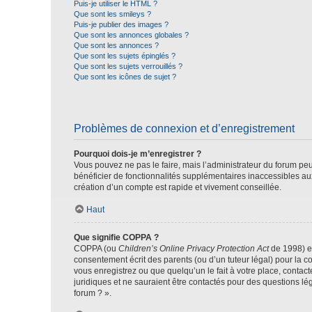
Puis-je utiliser le HTML ?
Que sont les smileys ?
Puis-je publier des images ?
Que sont les annonces globales ?
Que sont les annonces ?
Que sont les sujets épinglés ?
Que sont les sujets verrouillés ?
Que sont les icônes de sujet ?
Problèmes de connexion et d’enregistrement
Pourquoi dois-je m’enregistrer ?
Vous pouvez ne pas le faire, mais l’administrateur du forum peu
bénéficier de fonctionnalités supplémentaires inaccessibles au
création d’un compte est rapide et vivement conseillée.
Haut
Que signifie COPPA ?
COPPA (ou
Children’s Online Privacy Protection Act
de 1998) es
consentement écrit des parents (ou d’un tuteur légal) pour la c
vous enregistrez ou que quelqu’un le fait à votre place, contac
juridiques et ne sauraient être contactés pour des questions lé
forum ? ».