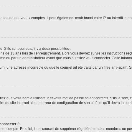
réation de nouveaux comptes. Il peut également avoir banni votre IP ou interdit le no
 S’ils sont corrects, il y a deux possibilités :
ins de 13 ans lors de l’enregistrement, alors vous devrez suivre les instructions r
me ou par un administrateur avant que vous puissiez vous connecter. Cette informat
rni une adresse incorrecte ou que le courriel ait été traité par un filtre anti-spam. S
iez que votre nom d’utilisateur et votre mot de passe soient corrects. S’ils le sont,
e du site Internet ait une erreur de configuration de son côté, et qu’il devra la corri
 connecter ?!
votre compte. En effet, il est courant de supprimer régulièrement les membres ne pos