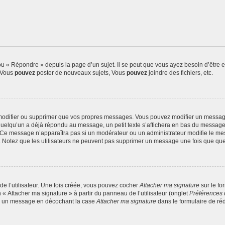
 « Répondre » depuis la page d’un sujet. Il se peut que vous ayez besoin d’être e
: Vous
pouvez
poster de nouveaux sujets, Vous
pouvez
joindre des fichiers, etc.
modifier ou supprimer que vos propres messages. Vous pouvez modifier un message
lqu’un a déjà répondu au message, un petit texte s’affichera en bas du message ind
n. Ce message n’apparaîtra pas si un modérateur ou un administrateur modifie le mes
ive. Notez que les utilisateurs ne peuvent pas supprimer un message une fois que qu
e l’utilisateur. Une fois créée, vous pouvez cocher
Attacher ma signature
sur le fo
 « Attacher ma signature » à partir du panneau de l’utilisateur (onglet
Préférences 
 à un message en décochant la case
Attacher ma signature
dans le formulaire de ré