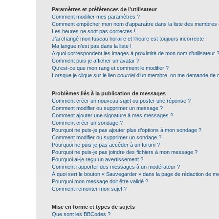
Paramètres et préférences de l’utilisateur
Comment modifier mes paramètres ?
Comment empêcher mon nom d’apparaître dans la liste des membres
Les heures ne sont pas correctes !
J’ai changé mon fuseau horaire et l’heure est toujours incorrecte !
Ma langue n’est pas dans la liste !
A quoi correspondent les images à proximité de mon nom d’utilisateur 
Comment puis-je afficher un avatar ?
Qu’est-ce que mon rang et comment le modifier ?
Lorsque je clique sur le lien
courriel
d’un membre, on me demande de m
Problèmes liés à la publication de messages
Comment créer un nouveau sujet ou poster une réponse ?
Comment modifier ou supprimer un message ?
Comment ajouter une signature à mes messages ?
Comment créer un sondage ?
Pourquoi ne puis-je pas ajouter plus d’options à mon sondage ?
Comment modifier ou supprimer un sondage ?
Pourquoi ne puis-je pas accéder à un forum ?
Pourquoi ne puis-je pas joindre des fichiers à mon message ?
Pourquoi ai-je reçu un avertissement ?
Comment rapporter des messages à un modérateur ?
À quoi sert le bouton « Sauvegarder » dans la page de rédaction de 
Pourquoi mon message doit être validé ?
Comment remonter mon sujet ?
Mise en forme et types de sujets
Que sont les BBCodes ?