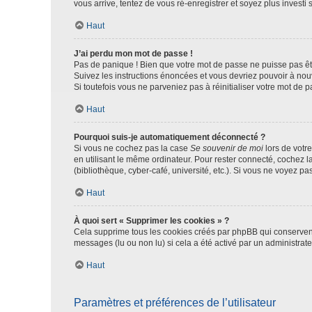
vous arrive, tentez de vous ré-enregistrer et soyez plus investi s
Haut
J’ai perdu mon mot de passe !
Pas de panique ! Bien que votre mot de passe ne puisse pas être
Suivez les instructions énoncées et vous devriez pouvoir à no
Si toutefois vous ne parveniez pas à réinitialiser votre mot de 
Haut
Pourquoi suis-je automatiquement déconnecté ?
Si vous ne cochez pas la case
Se souvenir de moi
lors de votr
en utilisant le même ordinateur. Pour rester connecté, cochez 
(bibliothèque, cyber-café, université, etc.). Si vous ne voyez pa
Haut
À quoi sert « Supprimer les cookies » ?
Cela supprime tous les cookies créés par phpBB qui conservent v
messages (lu ou non lu) si cela a été activé par un administra
Haut
Paramètres et préférences de l’utilisateur