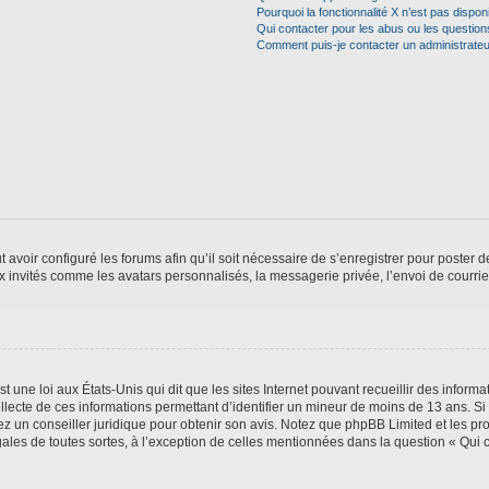
Pourquoi la fonctionnalité X n’est pas dispon
Qui contacter pour les abus ou les questio
Comment puis-je contacter un administrateu
t avoir configuré les forums afin qu’il soit nécessaire de s’enregistrer pour poster
x invités comme les avatars personnalisés, la messagerie privée, l’envoi de courri
t une loi aux États-Unis qui dit que les sites Internet pouvant recueillir des infor
ollecte de ces informations permettant d’identifier un mineur de moins de 13 ans. S
tez un conseiller juridique pour obtenir son avis. Notez que phpBB Limited et les pr
gales de toutes sortes, à l’exception de celles mentionnées dans la question « Qui