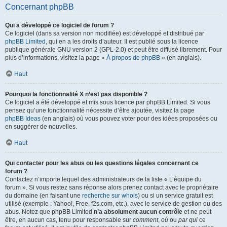
Concernant phpBB
Qui a développé ce logiciel de forum ?
Ce logiciel (dans sa version non modifiée) est développé et distribué par
phpBB Limited
, qui en a les droits d’auteur. Il est publié sous la licence
publique générale GNU version 2 (GPL-2.0) et peut être diffusé librement. Pour
plus d’informations, visitez la page «
À propos de phpBB
» (en anglais).
Haut
Pourquoi la fonctionnalité X n’est pas disponible ?
Ce logiciel a été développé et mis sous licence par phpBB Limited. Si vous
pensez qu’une fonctionnalité nécessite d’être ajoutée, visitez la page
phpBB Ideas
(en anglais) où vous pouvez voter pour des idées proposées ou
en suggérer de nouvelles.
Haut
Qui contacter pour les abus ou les questions légales concernant ce
forum ?
Contactez n’importe lequel des administrateurs de la liste « L’équipe du
forum ». Si vous restez sans réponse alors prenez contact avec le propriétaire
du domaine (en faisant une
recherche sur whois
) ou si un service gratuit est
utilisé (exemple : Yahoo!, Free, f2s.com, etc.), avec le service de gestion ou des
abus. Notez que phpBB Limited
n’a absolument aucun contrôle
et ne peut
être, en aucun cas, tenu pour responsable sur
comment
,
où
ou
par qui
ce