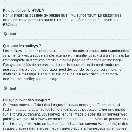
Puis-je utiliser le HTML ?
Non, il n’est pas possible de publier du HTML sur ce forum. La plupart des
mises en forme permises par le HTML peuvent être appliquées avec les
BBCodes.
Haut
Que sont les smileys ?
Les smileys, ou émoticônes, sont de petites images utilisées pour exprimer des
sentiments avec un code simple, exemple : :) signifie joyeux, :( signifie triste. La
liste complète des smileys est visible sur la page de rédaction de message.
Essayez toutefois de ne pas en abuser. Ils peuvent rapidement rendre un
message illisible et un modérateur peut décider de les retirer ou simplement
d’effacer le message. L’administrateur peut aussi avoir défini un nombre
maximum de smileys par message.
Haut
Puis-je publier des images ?
Oui, vous pouvez afficher des images dans vos messages. Par ailleurs, si
l’administrateur a autorisé les fichiers joints, vous pouvez charger une image
sur le forum. Autrement, vous devez lier une image placée sur un serveur Web
public, exemple : http://www.exemple.com/mon-image.gif. Vous ne pouvez pas
lier des images de votre ordinateur (sauf si c’est un serveur Web public) ni des
images placées derrière des mécanismes d’authentification, exemple : boîtes