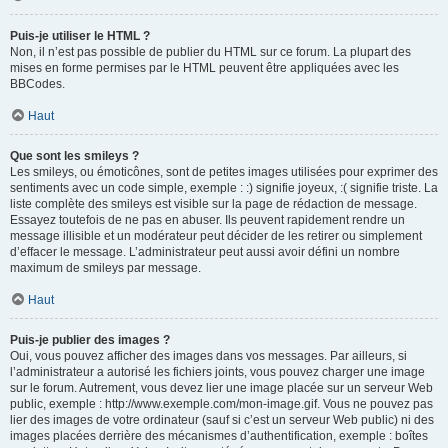
Puis-je utiliser le HTML ?
Non, il n’est pas possible de publier du HTML sur ce forum. La plupart des
mises en forme permises par le HTML peuvent être appliquées avec les
BBCodes.
Haut
Que sont les smileys ?
Les smileys, ou émoticônes, sont de petites images utilisées pour exprimer des
sentiments avec un code simple, exemple : :) signifie joyeux, :( signifie triste. La
liste complète des smileys est visible sur la page de rédaction de message.
Essayez toutefois de ne pas en abuser. Ils peuvent rapidement rendre un
message illisible et un modérateur peut décider de les retirer ou simplement
d’effacer le message. L’administrateur peut aussi avoir défini un nombre
maximum de smileys par message.
Haut
Puis-je publier des images ?
Oui, vous pouvez afficher des images dans vos messages. Par ailleurs, si
l’administrateur a autorisé les fichiers joints, vous pouvez charger une image
sur le forum. Autrement, vous devez lier une image placée sur un serveur Web
public, exemple : http://www.exemple.com/mon-image.gif. Vous ne pouvez pas
lier des images de votre ordinateur (sauf si c’est un serveur Web public) ni des
images placées derrière des mécanismes d’authentification, exemple : boîtes