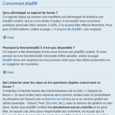
Concernant phpBB
Qui a développé ce logiciel de forum ?
Ce logiciel (dans sa version non modifiée) est développé et distribué par
phpBB Limited
, qui en a les droits d’auteur. Il est publié sous la licence
publique générale GNU version 2 (GPL-2.0) et peut être diffusé librement. Pour
plus d’informations, visitez la page «
À propos de phpBB
» (en anglais).
Haut
Pourquoi la fonctionnalité X n’est pas disponible ?
Ce logiciel a été développé et mis sous licence par phpBB Limited. Si vous
pensez qu’une fonctionnalité nécessite d’être ajoutée, visitez la page
phpBB Ideas
(en anglais) où vous pouvez voter pour des idées proposées ou
en suggérer de nouvelles.
Haut
Qui contacter pour les abus ou les questions légales concernant ce
forum ?
Contactez n’importe lequel des administrateurs de la liste « L’équipe du
forum ». Si vous restez sans réponse alors prenez contact avec le propriétaire
du domaine (en faisant une
recherche sur whois
) ou si un service gratuit est
utilisé (exemple : Yahoo!, Free, f2s.com, etc.), avec le service de gestion ou des
abus. Notez que phpBB Limited
n’a absolument aucun contrôle
et ne peut
être, en aucun cas, tenu pour responsable sur
comment
,
où
ou
par qui
ce