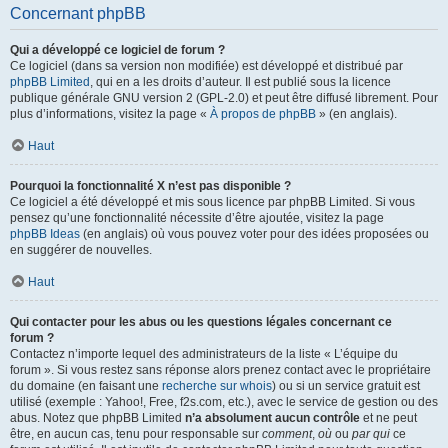
Concernant phpBB
Qui a développé ce logiciel de forum ?
Ce logiciel (dans sa version non modifiée) est développé et distribué par
phpBB Limited
, qui en a les droits d’auteur. Il est publié sous la licence
publique générale GNU version 2 (GPL-2.0) et peut être diffusé librement. Pour
plus d’informations, visitez la page «
À propos de phpBB
» (en anglais).
Haut
Pourquoi la fonctionnalité X n’est pas disponible ?
Ce logiciel a été développé et mis sous licence par phpBB Limited. Si vous
pensez qu’une fonctionnalité nécessite d’être ajoutée, visitez la page
phpBB Ideas
(en anglais) où vous pouvez voter pour des idées proposées ou
en suggérer de nouvelles.
Haut
Qui contacter pour les abus ou les questions légales concernant ce
forum ?
Contactez n’importe lequel des administrateurs de la liste « L’équipe du
forum ». Si vous restez sans réponse alors prenez contact avec le propriétaire
du domaine (en faisant une
recherche sur whois
) ou si un service gratuit est
utilisé (exemple : Yahoo!, Free, f2s.com, etc.), avec le service de gestion ou des
abus. Notez que phpBB Limited
n’a absolument aucun contrôle
et ne peut
être, en aucun cas, tenu pour responsable sur
comment
,
où
ou
par qui
ce