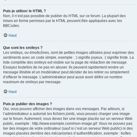
Puis-je utiliser le HTML ?
Non, il n’est pas possible de publier du HTML sur ce forum. La plupart des
mises en forme permises par le HTML peuvent être appliquées avec les
BBCodes.
Haut
Que sont les smileys ?
Les smileys, ou émoticônes, sont de petites images utilisées pour exprimer des
sentiments avec un code simple, exemple : :) signifie joyeux, :( signifie triste. La
liste complète des smileys est visible sur la page de rédaction de message.
Essayez toutefois de ne pas en abuser. Ils peuvent rapidement rendre un
message illisible et un modérateur peut décider de les retirer ou simplement
d’effacer le message. L’administrateur peut aussi avoir défini un nombre
maximum de smileys par message.
Haut
Puis-je publier des images ?
Oui, vous pouvez afficher des images dans vos messages. Par ailleurs, si
l’administrateur a autorisé les fichiers joints, vous pouvez charger une image
sur le forum. Autrement, vous devez lier une image placée sur un serveur Web
public, exemple : http://www.exemple.com/mon-image.gif. Vous ne pouvez pas
lier des images de votre ordinateur (sauf si c’est un serveur Web public) ni des
images placées derrière des mécanismes d’authentification, exemple : boîtes