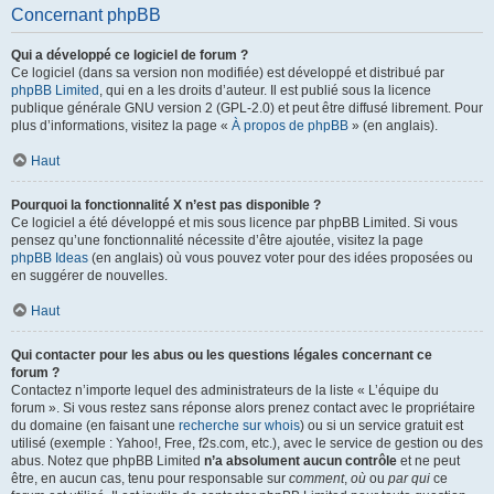
Concernant phpBB
Qui a développé ce logiciel de forum ?
Ce logiciel (dans sa version non modifiée) est développé et distribué par
phpBB Limited
, qui en a les droits d’auteur. Il est publié sous la licence
publique générale GNU version 2 (GPL-2.0) et peut être diffusé librement. Pour
plus d’informations, visitez la page «
À propos de phpBB
» (en anglais).
Haut
Pourquoi la fonctionnalité X n’est pas disponible ?
Ce logiciel a été développé et mis sous licence par phpBB Limited. Si vous
pensez qu’une fonctionnalité nécessite d’être ajoutée, visitez la page
phpBB Ideas
(en anglais) où vous pouvez voter pour des idées proposées ou
en suggérer de nouvelles.
Haut
Qui contacter pour les abus ou les questions légales concernant ce
forum ?
Contactez n’importe lequel des administrateurs de la liste « L’équipe du
forum ». Si vous restez sans réponse alors prenez contact avec le propriétaire
du domaine (en faisant une
recherche sur whois
) ou si un service gratuit est
utilisé (exemple : Yahoo!, Free, f2s.com, etc.), avec le service de gestion ou des
abus. Notez que phpBB Limited
n’a absolument aucun contrôle
et ne peut
être, en aucun cas, tenu pour responsable sur
comment
,
où
ou
par qui
ce