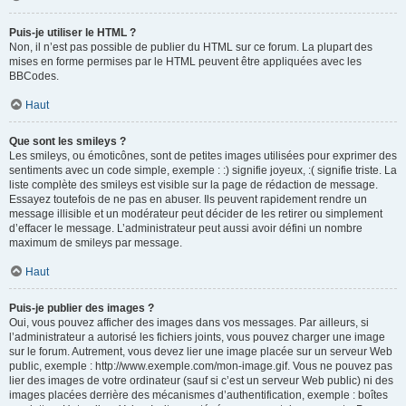
Puis-je utiliser le HTML ?
Non, il n’est pas possible de publier du HTML sur ce forum. La plupart des
mises en forme permises par le HTML peuvent être appliquées avec les
BBCodes.
Haut
Que sont les smileys ?
Les smileys, ou émoticônes, sont de petites images utilisées pour exprimer des
sentiments avec un code simple, exemple : :) signifie joyeux, :( signifie triste. La
liste complète des smileys est visible sur la page de rédaction de message.
Essayez toutefois de ne pas en abuser. Ils peuvent rapidement rendre un
message illisible et un modérateur peut décider de les retirer ou simplement
d’effacer le message. L’administrateur peut aussi avoir défini un nombre
maximum de smileys par message.
Haut
Puis-je publier des images ?
Oui, vous pouvez afficher des images dans vos messages. Par ailleurs, si
l’administrateur a autorisé les fichiers joints, vous pouvez charger une image
sur le forum. Autrement, vous devez lier une image placée sur un serveur Web
public, exemple : http://www.exemple.com/mon-image.gif. Vous ne pouvez pas
lier des images de votre ordinateur (sauf si c’est un serveur Web public) ni des
images placées derrière des mécanismes d’authentification, exemple : boîtes