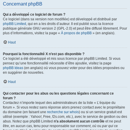
Concernant phpBB
Qui a développé ce logiciel de forum ?
Ce logiciel (dans sa version non modifiée) est développé et distribué par
phpBB Limited
, qui en a les droits d’auteur. Il est publié sous la licence
publique générale GNU version 2 (GPL-2.0) et peut être diffusé librement. Pour
plus d’informations, visitez la page «
À propos de phpBB
» (en anglais).
Haut
Pourquoi la fonctionnalité X n’est pas disponible ?
Ce logiciel a été développé et mis sous licence par phpBB Limited. Si vous
pensez qu’une fonctionnalité nécessite d’être ajoutée, visitez la page
phpBB Ideas
(en anglais) où vous pouvez voter pour des idées proposées ou
en suggérer de nouvelles.
Haut
Qui contacter pour les abus ou les questions légales concernant ce
forum ?
Contactez n’importe lequel des administrateurs de la liste « L’équipe du
forum ». Si vous restez sans réponse alors prenez contact avec le propriétaire
du domaine (en faisant une
recherche sur whois
) ou si un service gratuit est
utilisé (exemple : Yahoo!, Free, f2s.com, etc.), avec le service de gestion ou des
abus. Notez que phpBB Limited
n’a absolument aucun contrôle
et ne peut
être, en aucun cas, tenu pour responsable sur
comment
,
où
ou
par qui
ce