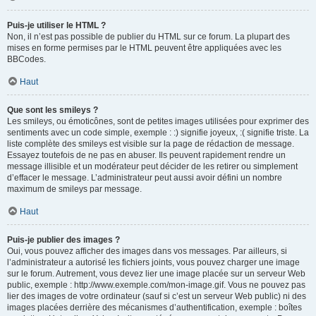
Puis-je utiliser le HTML ?
Non, il n’est pas possible de publier du HTML sur ce forum. La plupart des
mises en forme permises par le HTML peuvent être appliquées avec les
BBCodes.
Haut
Que sont les smileys ?
Les smileys, ou émoticônes, sont de petites images utilisées pour exprimer des
sentiments avec un code simple, exemple : :) signifie joyeux, :( signifie triste. La
liste complète des smileys est visible sur la page de rédaction de message.
Essayez toutefois de ne pas en abuser. Ils peuvent rapidement rendre un
message illisible et un modérateur peut décider de les retirer ou simplement
d’effacer le message. L’administrateur peut aussi avoir défini un nombre
maximum de smileys par message.
Haut
Puis-je publier des images ?
Oui, vous pouvez afficher des images dans vos messages. Par ailleurs, si
l’administrateur a autorisé les fichiers joints, vous pouvez charger une image
sur le forum. Autrement, vous devez lier une image placée sur un serveur Web
public, exemple : http://www.exemple.com/mon-image.gif. Vous ne pouvez pas
lier des images de votre ordinateur (sauf si c’est un serveur Web public) ni des
images placées derrière des mécanismes d’authentification, exemple : boîtes