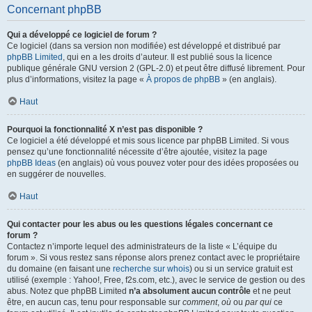
Concernant phpBB
Qui a développé ce logiciel de forum ?
Ce logiciel (dans sa version non modifiée) est développé et distribué par
phpBB Limited
, qui en a les droits d’auteur. Il est publié sous la licence
publique générale GNU version 2 (GPL-2.0) et peut être diffusé librement. Pour
plus d’informations, visitez la page «
À propos de phpBB
» (en anglais).
Haut
Pourquoi la fonctionnalité X n’est pas disponible ?
Ce logiciel a été développé et mis sous licence par phpBB Limited. Si vous
pensez qu’une fonctionnalité nécessite d’être ajoutée, visitez la page
phpBB Ideas
(en anglais) où vous pouvez voter pour des idées proposées ou
en suggérer de nouvelles.
Haut
Qui contacter pour les abus ou les questions légales concernant ce
forum ?
Contactez n’importe lequel des administrateurs de la liste « L’équipe du
forum ». Si vous restez sans réponse alors prenez contact avec le propriétaire
du domaine (en faisant une
recherche sur whois
) ou si un service gratuit est
utilisé (exemple : Yahoo!, Free, f2s.com, etc.), avec le service de gestion ou des
abus. Notez que phpBB Limited
n’a absolument aucun contrôle
et ne peut
être, en aucun cas, tenu pour responsable sur
comment
,
où
ou
par qui
ce