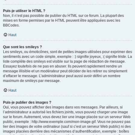
Puis-je utiliser le HTML ?
Non, il n’est pas possible de publier du HTML sur ce forum. La plupart des
mises en forme permises par le HTML peuvent être appliquées avec les
BBCodes.
Haut
Que sont les smileys ?
Les smileys, ou émoticônes, sont de petites images utilisées pour exprimer des
sentiments avec un code simple, exemple : :) signifie joyeux, :( signifie triste. La
liste complète des smileys est visible sur la page de rédaction de message.
Essayez toutefois de ne pas en abuser. Ils peuvent rapidement rendre un
message illisible et un modérateur peut décider de les retirer ou simplement
d’effacer le message. L’administrateur peut aussi avoir défini un nombre
maximum de smileys par message.
Haut
Puis-je publier des images ?
Oui, vous pouvez afficher des images dans vos messages. Par ailleurs, si
l’administrateur a autorisé les fichiers joints, vous pouvez charger une image
sur le forum. Autrement, vous devez lier une image placée sur un serveur Web
public, exemple : http://www.exemple.com/mon-image.gif. Vous ne pouvez pas
lier des images de votre ordinateur (sauf si c’est un serveur Web public) ni des
images placées derrière des mécanismes d’authentification, exemple : boîtes