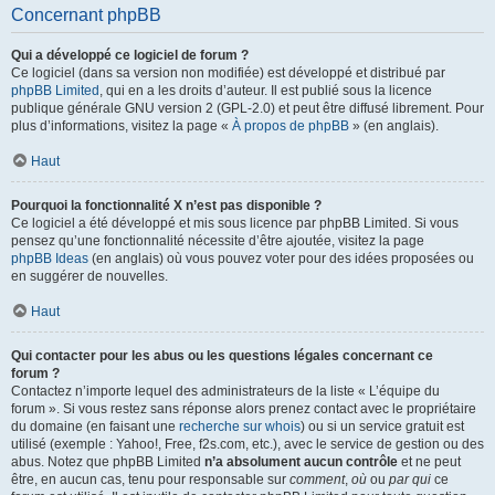
Concernant phpBB
Qui a développé ce logiciel de forum ?
Ce logiciel (dans sa version non modifiée) est développé et distribué par
phpBB Limited
, qui en a les droits d’auteur. Il est publié sous la licence
publique générale GNU version 2 (GPL-2.0) et peut être diffusé librement. Pour
plus d’informations, visitez la page «
À propos de phpBB
» (en anglais).
Haut
Pourquoi la fonctionnalité X n’est pas disponible ?
Ce logiciel a été développé et mis sous licence par phpBB Limited. Si vous
pensez qu’une fonctionnalité nécessite d’être ajoutée, visitez la page
phpBB Ideas
(en anglais) où vous pouvez voter pour des idées proposées ou
en suggérer de nouvelles.
Haut
Qui contacter pour les abus ou les questions légales concernant ce
forum ?
Contactez n’importe lequel des administrateurs de la liste « L’équipe du
forum ». Si vous restez sans réponse alors prenez contact avec le propriétaire
du domaine (en faisant une
recherche sur whois
) ou si un service gratuit est
utilisé (exemple : Yahoo!, Free, f2s.com, etc.), avec le service de gestion ou des
abus. Notez que phpBB Limited
n’a absolument aucun contrôle
et ne peut
être, en aucun cas, tenu pour responsable sur
comment
,
où
ou
par qui
ce