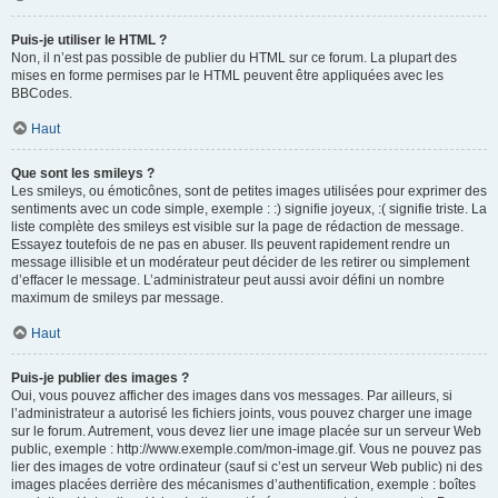
Puis-je utiliser le HTML ?
Non, il n’est pas possible de publier du HTML sur ce forum. La plupart des
mises en forme permises par le HTML peuvent être appliquées avec les
BBCodes.
Haut
Que sont les smileys ?
Les smileys, ou émoticônes, sont de petites images utilisées pour exprimer des
sentiments avec un code simple, exemple : :) signifie joyeux, :( signifie triste. La
liste complète des smileys est visible sur la page de rédaction de message.
Essayez toutefois de ne pas en abuser. Ils peuvent rapidement rendre un
message illisible et un modérateur peut décider de les retirer ou simplement
d’effacer le message. L’administrateur peut aussi avoir défini un nombre
maximum de smileys par message.
Haut
Puis-je publier des images ?
Oui, vous pouvez afficher des images dans vos messages. Par ailleurs, si
l’administrateur a autorisé les fichiers joints, vous pouvez charger une image
sur le forum. Autrement, vous devez lier une image placée sur un serveur Web
public, exemple : http://www.exemple.com/mon-image.gif. Vous ne pouvez pas
lier des images de votre ordinateur (sauf si c’est un serveur Web public) ni des
images placées derrière des mécanismes d’authentification, exemple : boîtes