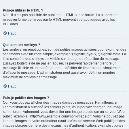
Puis-je utiliser le HTML ?
Non, il n’est pas possible de publier du HTML sur ce forum. La plupart des
mises en forme permises par le HTML peuvent être appliquées avec les
BBCodes.
Haut
Que sont les smileys ?
Les smileys, ou émoticônes, sont de petites images utilisées pour exprimer des
sentiments avec un code simple, exemple : :) signifie joyeux, :( signifie triste. La
liste complète des smileys est visible sur la page de rédaction de message.
Essayez toutefois de ne pas en abuser. Ils peuvent rapidement rendre un
message illisible et un modérateur peut décider de les retirer ou simplement
d’effacer le message. L’administrateur peut aussi avoir défini un nombre
maximum de smileys par message.
Haut
Puis-je publier des images ?
Oui, vous pouvez afficher des images dans vos messages. Par ailleurs, si
l’administrateur a autorisé les fichiers joints, vous pouvez charger une image
sur le forum. Autrement, vous devez lier une image placée sur un serveur Web
public, exemple : http://www.exemple.com/mon-image.gif. Vous ne pouvez pas
lier des images de votre ordinateur (sauf si c’est un serveur Web public) ni des
images placées derrière des mécanismes d’authentification, exemple : boîtes