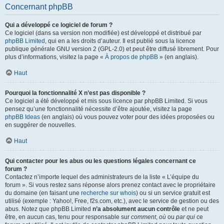
Concernant phpBB
Qui a développé ce logiciel de forum ?
Ce logiciel (dans sa version non modifiée) est développé et distribué par
phpBB Limited
, qui en a les droits d’auteur. Il est publié sous la licence
publique générale GNU version 2 (GPL-2.0) et peut être diffusé librement. Pour
plus d’informations, visitez la page «
À propos de phpBB
» (en anglais).
Haut
Pourquoi la fonctionnalité X n’est pas disponible ?
Ce logiciel a été développé et mis sous licence par phpBB Limited. Si vous
pensez qu’une fonctionnalité nécessite d’être ajoutée, visitez la page
phpBB Ideas
(en anglais) où vous pouvez voter pour des idées proposées ou
en suggérer de nouvelles.
Haut
Qui contacter pour les abus ou les questions légales concernant ce
forum ?
Contactez n’importe lequel des administrateurs de la liste « L’équipe du
forum ». Si vous restez sans réponse alors prenez contact avec le propriétaire
du domaine (en faisant une
recherche sur whois
) ou si un service gratuit est
utilisé (exemple : Yahoo!, Free, f2s.com, etc.), avec le service de gestion ou des
abus. Notez que phpBB Limited
n’a absolument aucun contrôle
et ne peut
être, en aucun cas, tenu pour responsable sur
comment
,
où
ou
par qui
ce