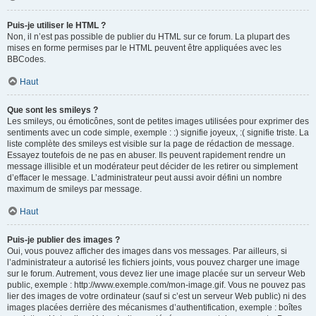
Puis-je utiliser le HTML ?
Non, il n’est pas possible de publier du HTML sur ce forum. La plupart des
mises en forme permises par le HTML peuvent être appliquées avec les
BBCodes.
Haut
Que sont les smileys ?
Les smileys, ou émoticônes, sont de petites images utilisées pour exprimer des
sentiments avec un code simple, exemple : :) signifie joyeux, :( signifie triste. La
liste complète des smileys est visible sur la page de rédaction de message.
Essayez toutefois de ne pas en abuser. Ils peuvent rapidement rendre un
message illisible et un modérateur peut décider de les retirer ou simplement
d’effacer le message. L’administrateur peut aussi avoir défini un nombre
maximum de smileys par message.
Haut
Puis-je publier des images ?
Oui, vous pouvez afficher des images dans vos messages. Par ailleurs, si
l’administrateur a autorisé les fichiers joints, vous pouvez charger une image
sur le forum. Autrement, vous devez lier une image placée sur un serveur Web
public, exemple : http://www.exemple.com/mon-image.gif. Vous ne pouvez pas
lier des images de votre ordinateur (sauf si c’est un serveur Web public) ni des
images placées derrière des mécanismes d’authentification, exemple : boîtes