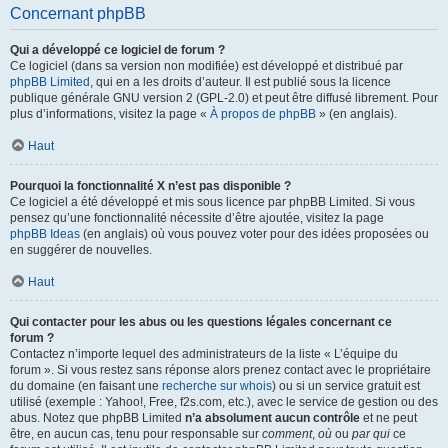
Concernant phpBB
Qui a développé ce logiciel de forum ?
Ce logiciel (dans sa version non modifiée) est développé et distribué par
phpBB Limited
, qui en a les droits d’auteur. Il est publié sous la licence
publique générale GNU version 2 (GPL-2.0) et peut être diffusé librement. Pour
plus d’informations, visitez la page «
À propos de phpBB
» (en anglais).
Haut
Pourquoi la fonctionnalité X n’est pas disponible ?
Ce logiciel a été développé et mis sous licence par phpBB Limited. Si vous
pensez qu’une fonctionnalité nécessite d’être ajoutée, visitez la page
phpBB Ideas
(en anglais) où vous pouvez voter pour des idées proposées ou
en suggérer de nouvelles.
Haut
Qui contacter pour les abus ou les questions légales concernant ce
forum ?
Contactez n’importe lequel des administrateurs de la liste « L’équipe du
forum ». Si vous restez sans réponse alors prenez contact avec le propriétaire
du domaine (en faisant une
recherche sur whois
) ou si un service gratuit est
utilisé (exemple : Yahoo!, Free, f2s.com, etc.), avec le service de gestion ou des
abus. Notez que phpBB Limited
n’a absolument aucun contrôle
et ne peut
être, en aucun cas, tenu pour responsable sur
comment
,
où
ou
par qui
ce