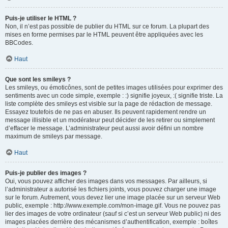
Puis-je utiliser le HTML ?
Non, il n’est pas possible de publier du HTML sur ce forum. La plupart des
mises en forme permises par le HTML peuvent être appliquées avec les
BBCodes.
Haut
Que sont les smileys ?
Les smileys, ou émoticônes, sont de petites images utilisées pour exprimer des
sentiments avec un code simple, exemple : :) signifie joyeux, :( signifie triste. La
liste complète des smileys est visible sur la page de rédaction de message.
Essayez toutefois de ne pas en abuser. Ils peuvent rapidement rendre un
message illisible et un modérateur peut décider de les retirer ou simplement
d’effacer le message. L’administrateur peut aussi avoir défini un nombre
maximum de smileys par message.
Haut
Puis-je publier des images ?
Oui, vous pouvez afficher des images dans vos messages. Par ailleurs, si
l’administrateur a autorisé les fichiers joints, vous pouvez charger une image
sur le forum. Autrement, vous devez lier une image placée sur un serveur Web
public, exemple : http://www.exemple.com/mon-image.gif. Vous ne pouvez pas
lier des images de votre ordinateur (sauf si c’est un serveur Web public) ni des
images placées derrière des mécanismes d’authentification, exemple : boîtes