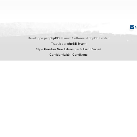
N
Développé par
phpBB
® Forum Software © phpBB Limited
Traduit par
phpBB-fr.com
Style
Prosilver New Edition
par ©
Fred Rimbert
Confidentialité
|
Conditions