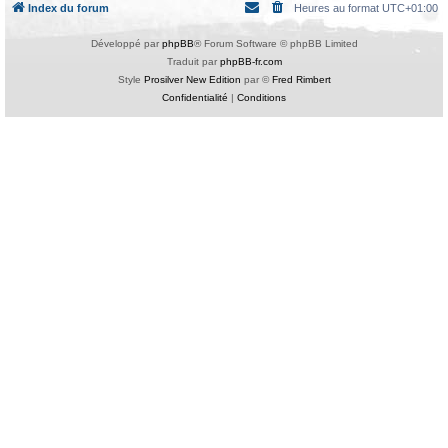
Index du forum
Heures au format
UTC+01:00
Développé par
phpBB
® Forum Software © phpBB Limited
Traduit par
phpBB-fr.com
Style
Prosilver New Edition
par ©
Fred Rimbert
Confidentialité
|
Conditions