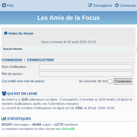
FAQ
S’enregistrer
Connexion
Les Amis de la Focus
Index du forum
Nous sommes le 05 août 2026 23:18
Aucun forum.
CONNEXION
•
S’ENREGISTRER
Nom d’utilisateur :
Mot de passe :
J’ai oublié mon mot de passe
Se souvenir de moi
QUI EST EN LIGNE
Au total il y a
1155
utilisateurs en ligne : 0 enregistré, 0 invisible et 1155 invités (d’après le
nombre d’utilisateurs actifs ces 5 dernières minutes)
Le record du nombre d’utilisateurs en ligne est de
2456
, le 28 juil. 2026 19:06
STATISTIQUES
853207
messages •
46488
sujets •
12770
membres
Le membre enregistré le plus récent est
Arkos68
.