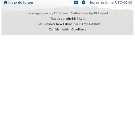
Index du forum
Heures au format
UTC+01:00
Développé par
phpBB
® Forum Software © phpBB Limited
Traduit par
phpBB-fr.com
Style
Prosilver New Edition
par ©
Fred Rimbert
Confidentialité
|
Conditions