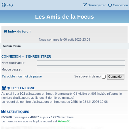
FAQ
S’enregistrer
Connexion
Les Amis de la Focus
Index du forum
Nous sommes le 06 août 2026 23:09
Aucun forum.
CONNEXION
•
S’ENREGISTRER
Nom d’utilisateur :
Mot de passe :
J’ai oublié mon mot de passe
Se souvenir de moi
QUI EST EN LIGNE
Au total il y a
903
utilisateurs en ligne : 0 enregistré, 0 invisible et 903 invités (d’après le
nombre d’utilisateurs actifs ces 5 dernières minutes)
Le record du nombre d’utilisateurs en ligne est de
2456
, le 28 juil. 2026 19:06
STATISTIQUES
853206
messages •
46487
sujets •
12770
membres
Le membre enregistré le plus récent est
Arkos68
.