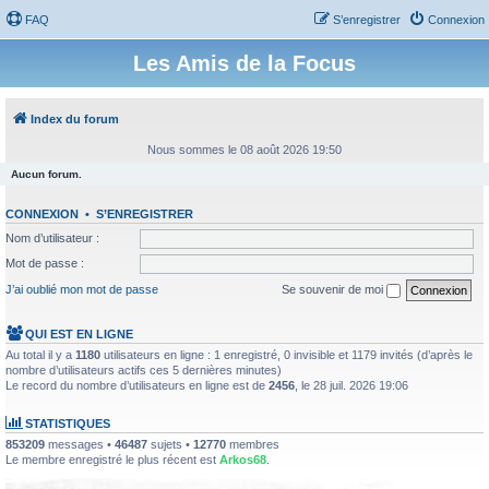
FAQ
S’enregistrer
Connexion
Les Amis de la Focus
Index du forum
Nous sommes le 08 août 2026 19:50
Aucun forum.
CONNEXION
•
S’ENREGISTRER
Nom d’utilisateur :
Mot de passe :
J’ai oublié mon mot de passe
Se souvenir de moi
QUI EST EN LIGNE
Au total il y a
1180
utilisateurs en ligne : 1 enregistré, 0 invisible et 1179 invités (d’après le
nombre d’utilisateurs actifs ces 5 dernières minutes)
Le record du nombre d’utilisateurs en ligne est de
2456
, le 28 juil. 2026 19:06
STATISTIQUES
853209
messages •
46487
sujets •
12770
membres
Le membre enregistré le plus récent est
Arkos68
.