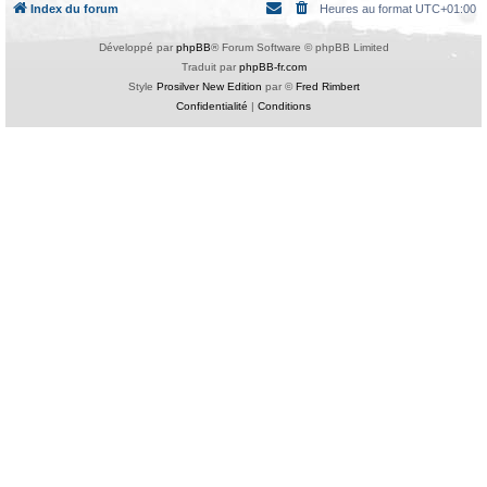
Index du forum
Heures au format
UTC+01:00
Développé par
phpBB
® Forum Software © phpBB Limited
Traduit par
phpBB-fr.com
Style
Prosilver New Edition
par ©
Fred Rimbert
Confidentialité
|
Conditions