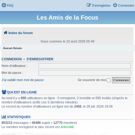
FAQ
S’enregistrer
Connexion
Les Amis de la Focus
Index du forum
Nous sommes le 10 août 2026 05:48
Aucun forum.
CONNEXION
•
S’ENREGISTRER
Nom d’utilisateur :
Mot de passe :
J’ai oublié mon mot de passe
Se souvenir de moi
QUI EST EN LIGNE
Au total il y a
895
utilisateurs en ligne : 0 enregistré, 0 invisible et 895 invités (d’après le
nombre d’utilisateurs actifs ces 5 dernières minutes)
Le record du nombre d’utilisateurs en ligne est de
2456
, le 28 juil. 2026 19:06
STATISTIQUES
853212
messages •
46488
sujets •
12770
membres
Le membre enregistré le plus récent est
Arkos68
.