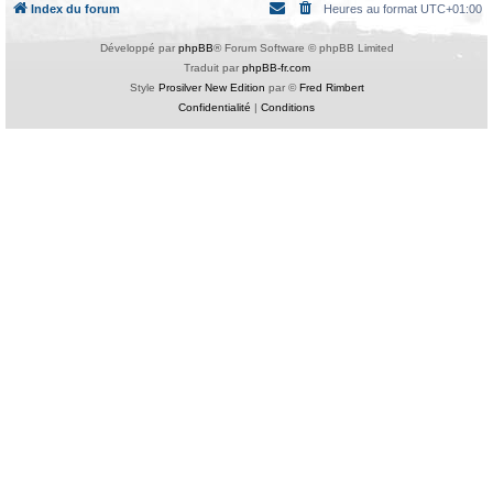
Index du forum
Heures au format
UTC+01:00
Développé par
phpBB
® Forum Software © phpBB Limited
Traduit par
phpBB-fr.com
Style
Prosilver New Edition
par ©
Fred Rimbert
Confidentialité
|
Conditions