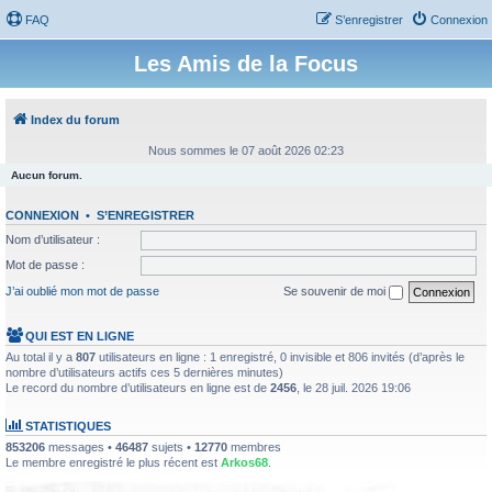
FAQ
S’enregistrer
Connexion
Les Amis de la Focus
Index du forum
Nous sommes le 07 août 2026 02:23
Aucun forum.
CONNEXION
•
S’ENREGISTRER
Nom d’utilisateur :
Mot de passe :
J’ai oublié mon mot de passe
Se souvenir de moi
QUI EST EN LIGNE
Au total il y a
807
utilisateurs en ligne : 1 enregistré, 0 invisible et 806 invités (d’après le
nombre d’utilisateurs actifs ces 5 dernières minutes)
Le record du nombre d’utilisateurs en ligne est de
2456
, le 28 juil. 2026 19:06
STATISTIQUES
853206
messages •
46487
sujets •
12770
membres
Le membre enregistré le plus récent est
Arkos68
.