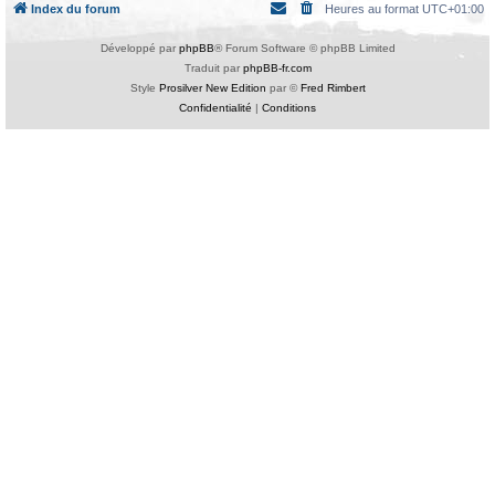
Index du forum
Heures au format
UTC+01:00
Développé par
phpBB
® Forum Software © phpBB Limited
Traduit par
phpBB-fr.com
Style
Prosilver New Edition
par ©
Fred Rimbert
Confidentialité
|
Conditions