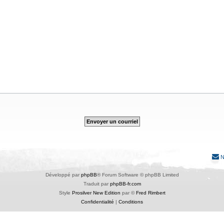
N
Développé par
phpBB
® Forum Software © phpBB Limited
Traduit par
phpBB-fr.com
Style
Prosilver New Edition
par ©
Fred Rimbert
Confidentialité
|
Conditions