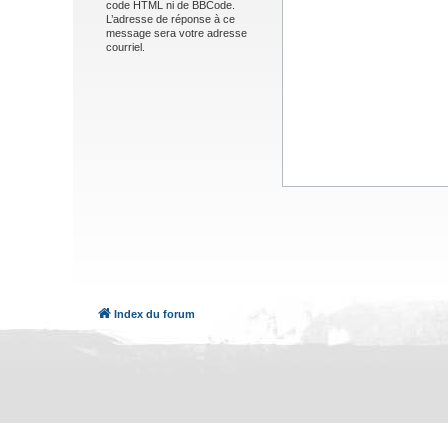
code HTML ni de BBCode.
L’adresse de réponse à ce
message sera votre adresse
courriel.
Index du forum