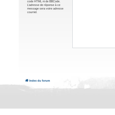
code HTML ni de BBCode.
L’adresse de réponse à ce
message sera votre adresse
courriel.
Index du forum