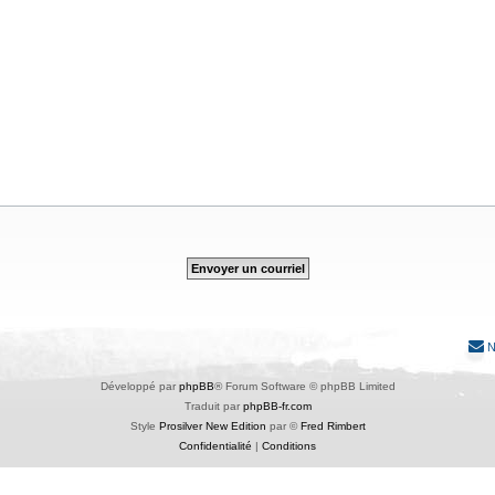
N
Développé par
phpBB
® Forum Software © phpBB Limited
Traduit par
phpBB-fr.com
Style
Prosilver New Edition
par ©
Fred Rimbert
Confidentialité
|
Conditions