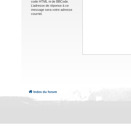
code HTML ni de BBCode.
L’adresse de réponse à ce
message sera votre adresse
courriel.
Index du forum