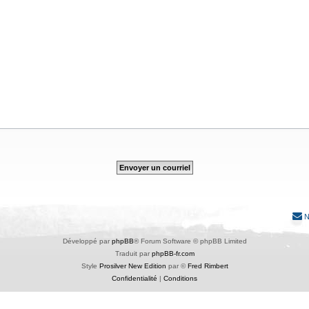
N
Développé par
phpBB
® Forum Software © phpBB Limited
Traduit par
phpBB-fr.com
Style
Prosilver New Edition
par ©
Fred Rimbert
Confidentialité
|
Conditions