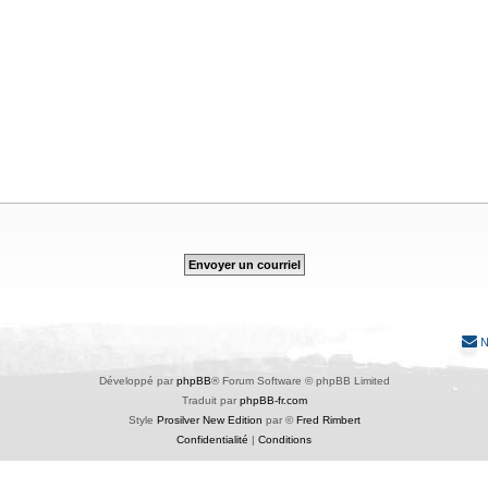
N
Développé par
phpBB
® Forum Software © phpBB Limited
Traduit par
phpBB-fr.com
Style
Prosilver New Edition
par ©
Fred Rimbert
Confidentialité
|
Conditions