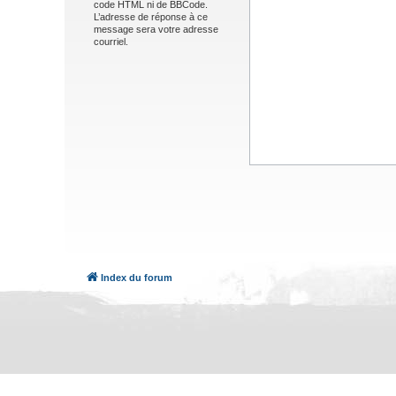
code HTML ni de BBCode.
L’adresse de réponse à ce
message sera votre adresse
courriel.
Index du forum