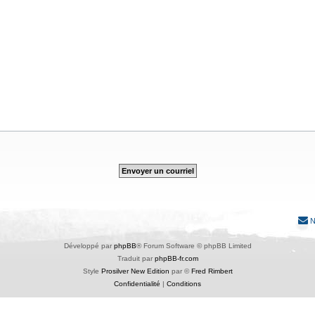
N
Développé par
phpBB
® Forum Software © phpBB Limited
Traduit par
phpBB-fr.com
Style
Prosilver New Edition
par ©
Fred Rimbert
Confidentialité
|
Conditions