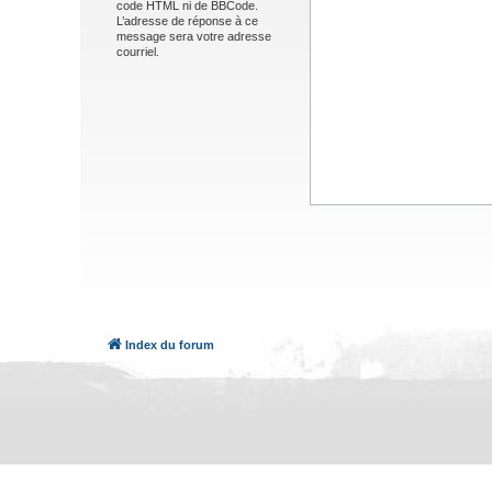
code HTML ni de BBCode.
L’adresse de réponse à ce
message sera votre adresse
courriel.
Index du forum