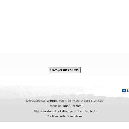
N
Développé par
phpBB
® Forum Software © phpBB Limited
Traduit par
phpBB-fr.com
Style
Prosilver New Edition
par ©
Fred Rimbert
Confidentialité
|
Conditions