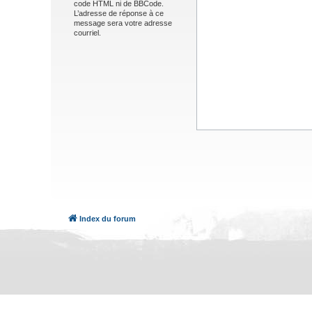
code HTML ni de BBCode.
L’adresse de réponse à ce
message sera votre adresse
courriel.
Index du forum