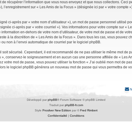
de récupérer l’information que vous nous envoyez et que nous collectons. Ceci peut 
 »), l’enregistrement sur « Les Amis de la Focus » (désignée ici par « votre compte
gné ci-après par « votre nom d’utilisateur »), un mot de passe personnel utilisé po
signée ci-après par « votre courriel »). Vos informations pour votre compte sur « Le
nformation en-dehors de votre nom d’utilisateur, de votre mot de passe et de votre
reste à la discrétion de « Les Amis de la Focus ». Dans tous les cas, vous pouvez ch
 ou non à l’envoi automatique de courriel par le logiciel phpBB.
l soit sécurisé. Cependant, il est recommandé de ne pas utiliser le même mot de pas
s », conservez-le soigneusement et en aucun cas une personne affiliée de « Les Am
 votre mot de passe, vous pouvez utiliser la fonction « J’ai oublié mon mot de pa
, alors le logiciel phpBB générera un nouveau mot de passe qui vous permettra de v
N
Développé par
phpBB
® Forum Software © phpBB Limited
Traduit par
phpBB-fr.com
Style
Prosilver New Edition
par ©
Fred Rimbert
Confidentialité
|
Conditions