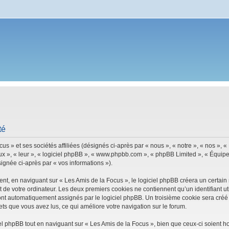
té
s » et ses sociétés affiliées (désignés ci-après par « nous », « notre », « nos », 
ux », « leur », « logiciel phpBB », « www.phpbb.com », « phpBB Limited », « Équipes
signée ci-après par « vos informations »).
, en naviguant sur « Les Amis de la Focus », le logiciel phpBB créera un certain n
 de votre ordinateur. Les deux premiers cookies ne contiennent qu’un identifiant util
 sont automatiquement assignés par le logiciel phpBB. Un troisième cookie sera créé
ujets que vous avez lus, ce qui améliore votre navigation sur le forum.
 phpBB tout en naviguant sur « Les Amis de la Focus », bien que ceux-ci soient h