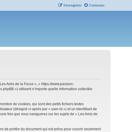
S’enregistrer
Connexion
« Les Amis de la Focus », « https://www.passion-
 phpBB ») utilisent n’importe quelle information collectée
ombre de cookies, qui sont des petits fichiers textes
isateur (désigné ci-après par « user-id ») et un identifiant de
 une fois que vous naviguerez sur les sujets de « Les Amis de
ors de portée du document qui est prévu pour couvrir seulement