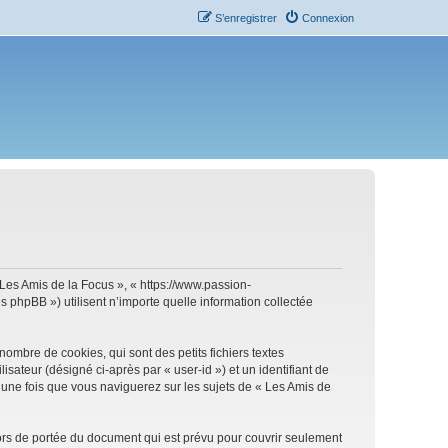
S’enregistrer
Connexion
« Les Amis de la Focus », « https://www.passion-
 phpBB ») utilisent n’importe quelle information collectée
ombre de cookies, qui sont des petits fichiers textes
isateur (désigné ci-après par « user-id ») et un identifiant de
 une fois que vous naviguerez sur les sujets de « Les Amis de
ors de portée du document qui est prévu pour couvrir seulement