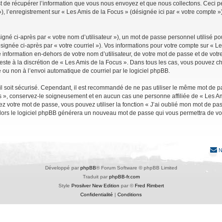
de récupérer l’information que vous nous envoyez et que nous collectons. Ceci peut 
 »), l’enregistrement sur « Les Amis de la Focus » (désignée ici par « votre compte
gné ci-après par « votre nom d’utilisateur »), un mot de passe personnel utilisé po
signée ci-après par « votre courriel »). Vos informations pour votre compte sur « Le
nformation en-dehors de votre nom d’utilisateur, de votre mot de passe et de votre
reste à la discrétion de « Les Amis de la Focus ». Dans tous les cas, vous pouvez ch
 ou non à l’envoi automatique de courriel par le logiciel phpBB.
l soit sécurisé. Cependant, il est recommandé de ne pas utiliser le même mot de pas
s », conservez-le soigneusement et en aucun cas une personne affiliée de « Les Am
 votre mot de passe, vous pouvez utiliser la fonction « J’ai oublié mon mot de pa
, alors le logiciel phpBB générera un nouveau mot de passe qui vous permettra de v
N
Développé par
phpBB
® Forum Software © phpBB Limited
Traduit par
phpBB-fr.com
Style
Prosilver New Edition
par ©
Fred Rimbert
Confidentialité
|
Conditions