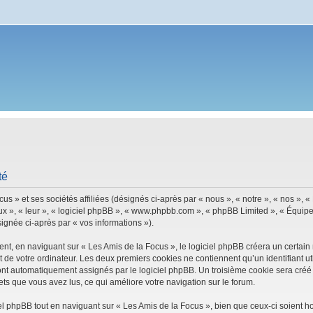
té
s » et ses sociétés affiliées (désignés ci-après par « nous », « notre », « nos », 
ux », « leur », « logiciel phpBB », « www.phpbb.com », « phpBB Limited », « Équipes
signée ci-après par « vos informations »).
, en naviguant sur « Les Amis de la Focus », le logiciel phpBB créera un certain n
 de votre ordinateur. Les deux premiers cookies ne contiennent qu’un identifiant util
 sont automatiquement assignés par le logiciel phpBB. Un troisième cookie sera créé
ujets que vous avez lus, ce qui améliore votre navigation sur le forum.
 phpBB tout en naviguant sur « Les Amis de la Focus », bien que ceux-ci soient h