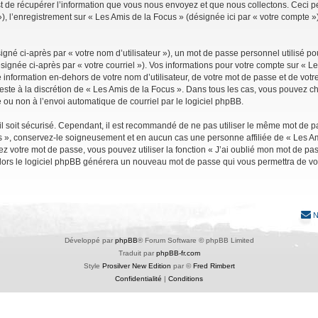
de récupérer l’information que vous nous envoyez et que nous collectons. Ceci peut 
 »), l’enregistrement sur « Les Amis de la Focus » (désignée ici par « votre compte
gné ci-après par « votre nom d’utilisateur »), un mot de passe personnel utilisé po
signée ci-après par « votre courriel »). Vos informations pour votre compte sur « Le
nformation en-dehors de votre nom d’utilisateur, de votre mot de passe et de votre
reste à la discrétion de « Les Amis de la Focus ». Dans tous les cas, vous pouvez ch
 ou non à l’envoi automatique de courriel par le logiciel phpBB.
l soit sécurisé. Cependant, il est recommandé de ne pas utiliser le même mot de pas
s », conservez-le soigneusement et en aucun cas une personne affiliée de « Les Am
 votre mot de passe, vous pouvez utiliser la fonction « J’ai oublié mon mot de pa
, alors le logiciel phpBB générera un nouveau mot de passe qui vous permettra de v
N
Développé par
phpBB
® Forum Software © phpBB Limited
Traduit par
phpBB-fr.com
Style
Prosilver New Edition
par ©
Fred Rimbert
Confidentialité
|
Conditions