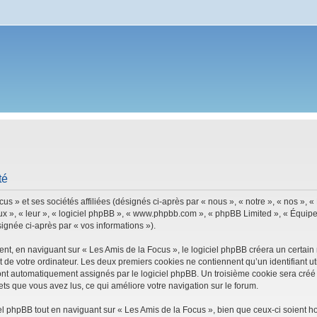
té
s » et ses sociétés affiliées (désignés ci-après par « nous », « notre », « nos », 
ux », « leur », « logiciel phpBB », « www.phpbb.com », « phpBB Limited », « Équipes
signée ci-après par « vos informations »).
, en naviguant sur « Les Amis de la Focus », le logiciel phpBB créera un certain n
 de votre ordinateur. Les deux premiers cookies ne contiennent qu’un identifiant util
 sont automatiquement assignés par le logiciel phpBB. Un troisième cookie sera créé
ujets que vous avez lus, ce qui améliore votre navigation sur le forum.
 phpBB tout en naviguant sur « Les Amis de la Focus », bien que ceux-ci soient h