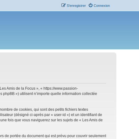
S’enregistrer
Connexion
« Les Amis de la Focus », « https://www.passion-
 phpBB ») utilisent n’importe quelle information collectée
ombre de cookies, qui sont des petits fichiers textes
isateur (désigné ci-après par « user-id ») et un identifiant de
 une fois que vous naviguerez sur les sujets de « Les Amis de
ors de portée du document qui est prévu pour couvrir seulement