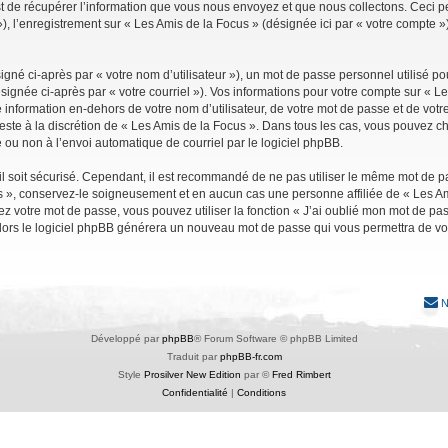
de récupérer l’information que vous nous envoyez et que nous collectons. Ceci peut 
 »), l’enregistrement sur « Les Amis de la Focus » (désignée ici par « votre compte
gné ci-après par « votre nom d’utilisateur »), un mot de passe personnel utilisé po
signée ci-après par « votre courriel »). Vos informations pour votre compte sur « Le
nformation en-dehors de votre nom d’utilisateur, de votre mot de passe et de votre
reste à la discrétion de « Les Amis de la Focus ». Dans tous les cas, vous pouvez ch
 ou non à l’envoi automatique de courriel par le logiciel phpBB.
l soit sécurisé. Cependant, il est recommandé de ne pas utiliser le même mot de pas
s », conservez-le soigneusement et en aucun cas une personne affiliée de « Les Am
 votre mot de passe, vous pouvez utiliser la fonction « J’ai oublié mon mot de pa
, alors le logiciel phpBB générera un nouveau mot de passe qui vous permettra de v
N
Développé par
phpBB
® Forum Software © phpBB Limited
Traduit par
phpBB-fr.com
Style
Prosilver New Edition
par ©
Fred Rimbert
Confidentialité
|
Conditions