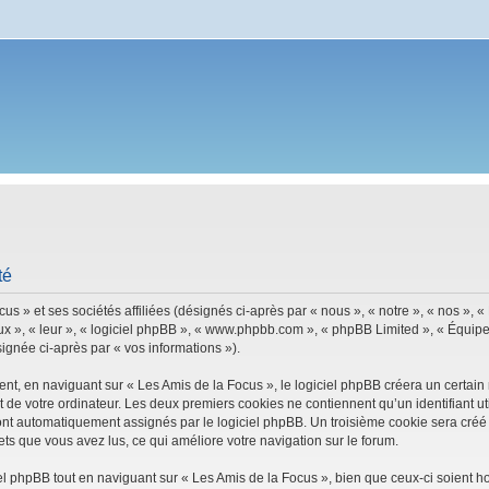
té
s » et ses sociétés affiliées (désignés ci-après par « nous », « notre », « nos », 
ux », « leur », « logiciel phpBB », « www.phpbb.com », « phpBB Limited », « Équipes
signée ci-après par « vos informations »).
, en naviguant sur « Les Amis de la Focus », le logiciel phpBB créera un certain n
 de votre ordinateur. Les deux premiers cookies ne contiennent qu’un identifiant util
 sont automatiquement assignés par le logiciel phpBB. Un troisième cookie sera créé
ujets que vous avez lus, ce qui améliore votre navigation sur le forum.
 phpBB tout en naviguant sur « Les Amis de la Focus », bien que ceux-ci soient h