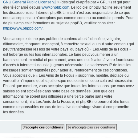
GNU General Public License v2
» (désigné ci-après par « GPL ») et qui peut
être téléchargé depuis
www.phpbb.com
. Le logiciel phpBB facilite seulement
les discussions sur Internet. phpBB Limited n’est pas responsable de ce que
nous acceptons ou n’acceptons pas comme contenu ou conduite permis. Pour
de plus amples informations au sujet de phpBB, veuillez consulter :
https://www.phpbb.com/
.
Vous acceptez de ne pas publier de contenu abusif, obscène, vulgaire,
diffamatoire, choquant, menaçant, à caractère sexuel ou tout autre contenu qui
peut transgresser les lois de votre pays, du pays où « Les Amis de la Focus »
est hébergé ou les lois internationales. Le faire peut vous mener à un
bannissement immédiat et permanent, avec une notification à votre fournisseur
d’accès à Internet si nous le jugeons nécessaire. Les adresses IP de tous les
messages sont enregistrées pour aider au renforcement de ces conditions.
Vous acceptez que « Les Amis de la Focus » supprime, modifie, déplace ou
verrouille n’importe quel sujet lorsque nous estimons que cela est nécessaire.
En tant que membre, vous acceptez que toutes les informations que vous avez
saisies soient stockées dans notre base de données. Bien que ces
informations ne soient pas diffusées à une tierce partie sans votre
consentement, ni « Les Amis de la Focus », ni phpBB ne pourront être tenus
comme responsables en cas de tentative de piratage visant à compromettre
les données.