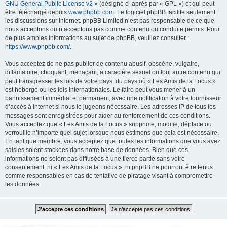
GNU General Public License v2
» (désigné ci-après par « GPL ») et qui peut
être téléchargé depuis
www.phpbb.com
. Le logiciel phpBB facilite seulement
les discussions sur Internet. phpBB Limited n’est pas responsable de ce que
nous acceptons ou n’acceptons pas comme contenu ou conduite permis. Pour
de plus amples informations au sujet de phpBB, veuillez consulter :
https://www.phpbb.com/
.
Vous acceptez de ne pas publier de contenu abusif, obscène, vulgaire,
diffamatoire, choquant, menaçant, à caractère sexuel ou tout autre contenu qui
peut transgresser les lois de votre pays, du pays où « Les Amis de la Focus »
est hébergé ou les lois internationales. Le faire peut vous mener à un
bannissement immédiat et permanent, avec une notification à votre fournisseur
d’accès à Internet si nous le jugeons nécessaire. Les adresses IP de tous les
messages sont enregistrées pour aider au renforcement de ces conditions.
Vous acceptez que « Les Amis de la Focus » supprime, modifie, déplace ou
verrouille n’importe quel sujet lorsque nous estimons que cela est nécessaire.
En tant que membre, vous acceptez que toutes les informations que vous avez
saisies soient stockées dans notre base de données. Bien que ces
informations ne soient pas diffusées à une tierce partie sans votre
consentement, ni « Les Amis de la Focus », ni phpBB ne pourront être tenus
comme responsables en cas de tentative de piratage visant à compromettre
les données.