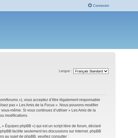
Connexion
Langue :
s.com/forums »), vous acceptez d’être légalement responsable
tilisez pas « Les Amis de la Focus ». Nous pouvons modifier
ar vous-même. Si vous continuez d’utiliser « Les Amis de la
ou modifications.
 « Équipes phpBB ») qui est un script libre de forum, déclaré
l phpBB facilite seulement les discussions sur Internet. phpBB
 au sujet de phpBB, veuillez consulter :