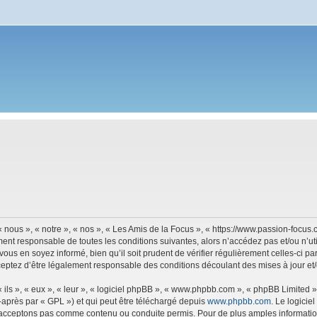
 nous », « notre », « nos », « Les Amis de la Focus », « https://www.passion-focu
ment responsable de toutes les conditions suivantes, alors n’accédez pas et/ou n’u
vous en soyez informé, bien qu’il soit prudent de vérifier régulièrement celles-ci p
eptez d’être légalement responsable des conditions découlant des mises à jour et/
ls », « eux », « leur », « logiciel phpBB », « www.phpbb.com », « phpBB Limited »,
-après par « GPL ») et qui peut être téléchargé depuis
www.phpbb.com
. Le logicie
acceptons pas comme contenu ou conduite permis. Pour de plus amples informations