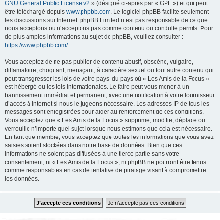
GNU General Public License v2
» (désigné ci-après par « GPL ») et qui peut
être téléchargé depuis
www.phpbb.com
. Le logiciel phpBB facilite seulement
les discussions sur Internet. phpBB Limited n’est pas responsable de ce que
nous acceptons ou n’acceptons pas comme contenu ou conduite permis. Pour
de plus amples informations au sujet de phpBB, veuillez consulter :
https://www.phpbb.com/
.
Vous acceptez de ne pas publier de contenu abusif, obscène, vulgaire,
diffamatoire, choquant, menaçant, à caractère sexuel ou tout autre contenu qui
peut transgresser les lois de votre pays, du pays où « Les Amis de la Focus »
est hébergé ou les lois internationales. Le faire peut vous mener à un
bannissement immédiat et permanent, avec une notification à votre fournisseur
d’accès à Internet si nous le jugeons nécessaire. Les adresses IP de tous les
messages sont enregistrées pour aider au renforcement de ces conditions.
Vous acceptez que « Les Amis de la Focus » supprime, modifie, déplace ou
verrouille n’importe quel sujet lorsque nous estimons que cela est nécessaire.
En tant que membre, vous acceptez que toutes les informations que vous avez
saisies soient stockées dans notre base de données. Bien que ces
informations ne soient pas diffusées à une tierce partie sans votre
consentement, ni « Les Amis de la Focus », ni phpBB ne pourront être tenus
comme responsables en cas de tentative de piratage visant à compromettre
les données.