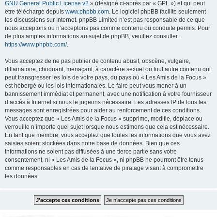
GNU General Public License v2
» (désigné ci-après par « GPL ») et qui peut
être téléchargé depuis
www.phpbb.com
. Le logiciel phpBB facilite seulement
les discussions sur Internet. phpBB Limited n’est pas responsable de ce que
nous acceptons ou n’acceptons pas comme contenu ou conduite permis. Pour
de plus amples informations au sujet de phpBB, veuillez consulter :
https://www.phpbb.com/
.
Vous acceptez de ne pas publier de contenu abusif, obscène, vulgaire,
diffamatoire, choquant, menaçant, à caractère sexuel ou tout autre contenu qui
peut transgresser les lois de votre pays, du pays où « Les Amis de la Focus »
est hébergé ou les lois internationales. Le faire peut vous mener à un
bannissement immédiat et permanent, avec une notification à votre fournisseur
d’accès à Internet si nous le jugeons nécessaire. Les adresses IP de tous les
messages sont enregistrées pour aider au renforcement de ces conditions.
Vous acceptez que « Les Amis de la Focus » supprime, modifie, déplace ou
verrouille n’importe quel sujet lorsque nous estimons que cela est nécessaire.
En tant que membre, vous acceptez que toutes les informations que vous avez
saisies soient stockées dans notre base de données. Bien que ces
informations ne soient pas diffusées à une tierce partie sans votre
consentement, ni « Les Amis de la Focus », ni phpBB ne pourront être tenus
comme responsables en cas de tentative de piratage visant à compromettre
les données.