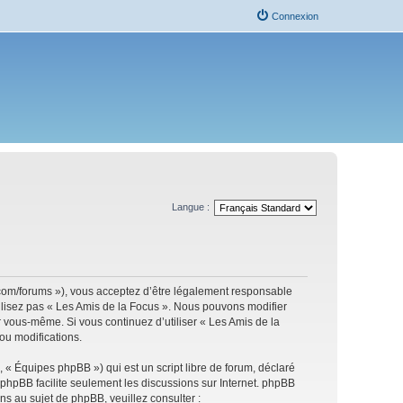
Connexion
Langue :
s.com/forums »), vous acceptez d’être légalement responsable
tilisez pas « Les Amis de la Focus ». Nous pouvons modifier
ar vous-même. Si vous continuez d’utiliser « Les Amis de la
ou modifications.
 « Équipes phpBB ») qui est un script libre de forum, déclaré
l phpBB facilite seulement les discussions sur Internet. phpBB
 au sujet de phpBB, veuillez consulter :