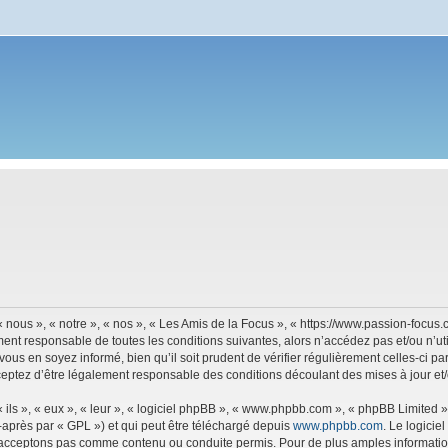
 nous », « notre », « nos », « Les Amis de la Focus », « https://www.passion-focu
ment responsable de toutes les conditions suivantes, alors n’accédez pas et/ou n’u
vous en soyez informé, bien qu’il soit prudent de vérifier régulièrement celles-ci p
eptez d’être légalement responsable des conditions découlant des mises à jour et/
ls », « eux », « leur », « logiciel phpBB », « www.phpbb.com », « phpBB Limited »,
-après par « GPL ») et qui peut être téléchargé depuis
www.phpbb.com
. Le logicie
acceptons pas comme contenu ou conduite permis. Pour de plus amples informations