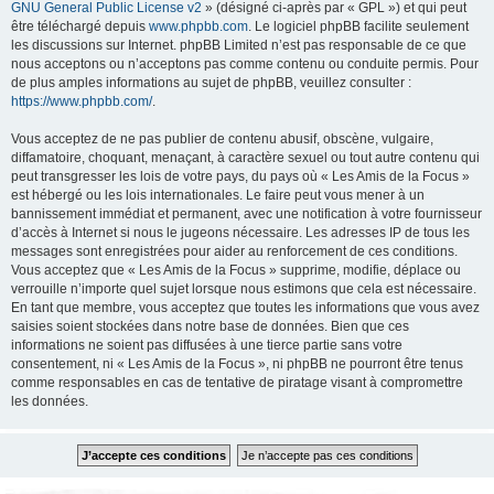
GNU General Public License v2
» (désigné ci-après par « GPL ») et qui peut
être téléchargé depuis
www.phpbb.com
. Le logiciel phpBB facilite seulement
les discussions sur Internet. phpBB Limited n’est pas responsable de ce que
nous acceptons ou n’acceptons pas comme contenu ou conduite permis. Pour
de plus amples informations au sujet de phpBB, veuillez consulter :
https://www.phpbb.com/
.
Vous acceptez de ne pas publier de contenu abusif, obscène, vulgaire,
diffamatoire, choquant, menaçant, à caractère sexuel ou tout autre contenu qui
peut transgresser les lois de votre pays, du pays où « Les Amis de la Focus »
est hébergé ou les lois internationales. Le faire peut vous mener à un
bannissement immédiat et permanent, avec une notification à votre fournisseur
d’accès à Internet si nous le jugeons nécessaire. Les adresses IP de tous les
messages sont enregistrées pour aider au renforcement de ces conditions.
Vous acceptez que « Les Amis de la Focus » supprime, modifie, déplace ou
verrouille n’importe quel sujet lorsque nous estimons que cela est nécessaire.
En tant que membre, vous acceptez que toutes les informations que vous avez
saisies soient stockées dans notre base de données. Bien que ces
informations ne soient pas diffusées à une tierce partie sans votre
consentement, ni « Les Amis de la Focus », ni phpBB ne pourront être tenus
comme responsables en cas de tentative de piratage visant à compromettre
les données.