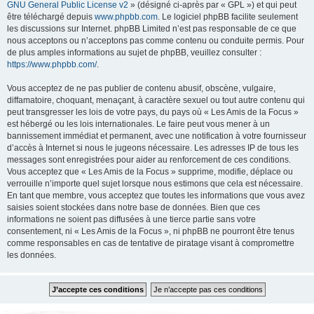
GNU General Public License v2
» (désigné ci-après par « GPL ») et qui peut
être téléchargé depuis
www.phpbb.com
. Le logiciel phpBB facilite seulement
les discussions sur Internet. phpBB Limited n’est pas responsable de ce que
nous acceptons ou n’acceptons pas comme contenu ou conduite permis. Pour
de plus amples informations au sujet de phpBB, veuillez consulter :
https://www.phpbb.com/
.
Vous acceptez de ne pas publier de contenu abusif, obscène, vulgaire,
diffamatoire, choquant, menaçant, à caractère sexuel ou tout autre contenu qui
peut transgresser les lois de votre pays, du pays où « Les Amis de la Focus »
est hébergé ou les lois internationales. Le faire peut vous mener à un
bannissement immédiat et permanent, avec une notification à votre fournisseur
d’accès à Internet si nous le jugeons nécessaire. Les adresses IP de tous les
messages sont enregistrées pour aider au renforcement de ces conditions.
Vous acceptez que « Les Amis de la Focus » supprime, modifie, déplace ou
verrouille n’importe quel sujet lorsque nous estimons que cela est nécessaire.
En tant que membre, vous acceptez que toutes les informations que vous avez
saisies soient stockées dans notre base de données. Bien que ces
informations ne soient pas diffusées à une tierce partie sans votre
consentement, ni « Les Amis de la Focus », ni phpBB ne pourront être tenus
comme responsables en cas de tentative de piratage visant à compromettre
les données.