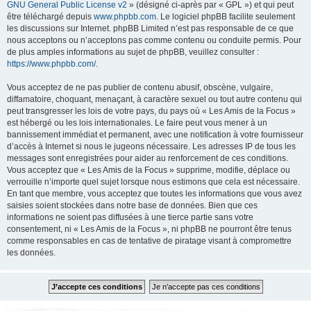
GNU General Public License v2
» (désigné ci-après par « GPL ») et qui peut
être téléchargé depuis
www.phpbb.com
. Le logiciel phpBB facilite seulement
les discussions sur Internet. phpBB Limited n’est pas responsable de ce que
nous acceptons ou n’acceptons pas comme contenu ou conduite permis. Pour
de plus amples informations au sujet de phpBB, veuillez consulter :
https://www.phpbb.com/
.
Vous acceptez de ne pas publier de contenu abusif, obscène, vulgaire,
diffamatoire, choquant, menaçant, à caractère sexuel ou tout autre contenu qui
peut transgresser les lois de votre pays, du pays où « Les Amis de la Focus »
est hébergé ou les lois internationales. Le faire peut vous mener à un
bannissement immédiat et permanent, avec une notification à votre fournisseur
d’accès à Internet si nous le jugeons nécessaire. Les adresses IP de tous les
messages sont enregistrées pour aider au renforcement de ces conditions.
Vous acceptez que « Les Amis de la Focus » supprime, modifie, déplace ou
verrouille n’importe quel sujet lorsque nous estimons que cela est nécessaire.
En tant que membre, vous acceptez que toutes les informations que vous avez
saisies soient stockées dans notre base de données. Bien que ces
informations ne soient pas diffusées à une tierce partie sans votre
consentement, ni « Les Amis de la Focus », ni phpBB ne pourront être tenus
comme responsables en cas de tentative de piratage visant à compromettre
les données.