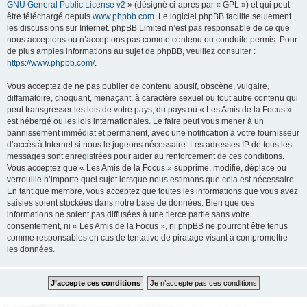
GNU General Public License v2
» (désigné ci-après par « GPL ») et qui peut
être téléchargé depuis
www.phpbb.com
. Le logiciel phpBB facilite seulement
les discussions sur Internet. phpBB Limited n’est pas responsable de ce que
nous acceptons ou n’acceptons pas comme contenu ou conduite permis. Pour
de plus amples informations au sujet de phpBB, veuillez consulter :
https://www.phpbb.com/
.
Vous acceptez de ne pas publier de contenu abusif, obscène, vulgaire,
diffamatoire, choquant, menaçant, à caractère sexuel ou tout autre contenu qui
peut transgresser les lois de votre pays, du pays où « Les Amis de la Focus »
est hébergé ou les lois internationales. Le faire peut vous mener à un
bannissement immédiat et permanent, avec une notification à votre fournisseur
d’accès à Internet si nous le jugeons nécessaire. Les adresses IP de tous les
messages sont enregistrées pour aider au renforcement de ces conditions.
Vous acceptez que « Les Amis de la Focus » supprime, modifie, déplace ou
verrouille n’importe quel sujet lorsque nous estimons que cela est nécessaire.
En tant que membre, vous acceptez que toutes les informations que vous avez
saisies soient stockées dans notre base de données. Bien que ces
informations ne soient pas diffusées à une tierce partie sans votre
consentement, ni « Les Amis de la Focus », ni phpBB ne pourront être tenus
comme responsables en cas de tentative de piratage visant à compromettre
les données.