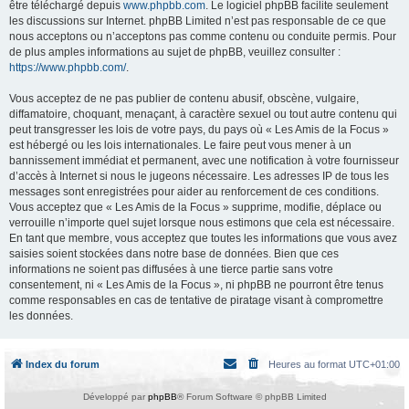
être téléchargé depuis
www.phpbb.com
. Le logiciel phpBB facilite seulement
les discussions sur Internet. phpBB Limited n’est pas responsable de ce que
nous acceptons ou n’acceptons pas comme contenu ou conduite permis. Pour
de plus amples informations au sujet de phpBB, veuillez consulter :
https://www.phpbb.com/
.
Vous acceptez de ne pas publier de contenu abusif, obscène, vulgaire,
diffamatoire, choquant, menaçant, à caractère sexuel ou tout autre contenu qui
peut transgresser les lois de votre pays, du pays où « Les Amis de la Focus »
est hébergé ou les lois internationales. Le faire peut vous mener à un
bannissement immédiat et permanent, avec une notification à votre fournisseur
d’accès à Internet si nous le jugeons nécessaire. Les adresses IP de tous les
messages sont enregistrées pour aider au renforcement de ces conditions.
Vous acceptez que « Les Amis de la Focus » supprime, modifie, déplace ou
verrouille n’importe quel sujet lorsque nous estimons que cela est nécessaire.
En tant que membre, vous acceptez que toutes les informations que vous avez
saisies soient stockées dans notre base de données. Bien que ces
informations ne soient pas diffusées à une tierce partie sans votre
consentement, ni « Les Amis de la Focus », ni phpBB ne pourront être tenus
comme responsables en cas de tentative de piratage visant à compromettre
les données.
Index du forum
Heures au format
UTC+01:00
Développé par
phpBB
® Forum Software © phpBB Limited