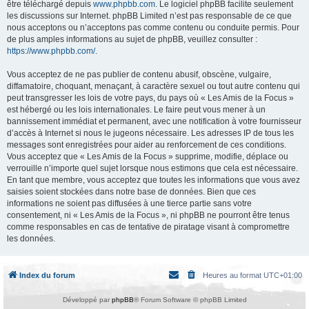
être téléchargé depuis
www.phpbb.com
. Le logiciel phpBB facilite seulement
les discussions sur Internet. phpBB Limited n’est pas responsable de ce que
nous acceptons ou n’acceptons pas comme contenu ou conduite permis. Pour
de plus amples informations au sujet de phpBB, veuillez consulter :
https://www.phpbb.com/
.
Vous acceptez de ne pas publier de contenu abusif, obscène, vulgaire,
diffamatoire, choquant, menaçant, à caractère sexuel ou tout autre contenu qui
peut transgresser les lois de votre pays, du pays où « Les Amis de la Focus »
est hébergé ou les lois internationales. Le faire peut vous mener à un
bannissement immédiat et permanent, avec une notification à votre fournisseur
d’accès à Internet si nous le jugeons nécessaire. Les adresses IP de tous les
messages sont enregistrées pour aider au renforcement de ces conditions.
Vous acceptez que « Les Amis de la Focus » supprime, modifie, déplace ou
verrouille n’importe quel sujet lorsque nous estimons que cela est nécessaire.
En tant que membre, vous acceptez que toutes les informations que vous avez
saisies soient stockées dans notre base de données. Bien que ces
informations ne soient pas diffusées à une tierce partie sans votre
consentement, ni « Les Amis de la Focus », ni phpBB ne pourront être tenus
comme responsables en cas de tentative de piratage visant à compromettre
les données.
Index du forum
Heures au format
UTC+01:00
Développé par
phpBB
® Forum Software © phpBB Limited