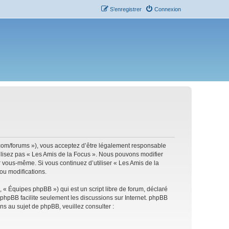
S’enregistrer
Connexion
s.com/forums »), vous acceptez d’être légalement responsable
tilisez pas « Les Amis de la Focus ». Nous pouvons modifier
ar vous-même. Si vous continuez d’utiliser « Les Amis de la
ou modifications.
 « Équipes phpBB ») qui est un script libre de forum, déclaré
l phpBB facilite seulement les discussions sur Internet. phpBB
 au sujet de phpBB, veuillez consulter :