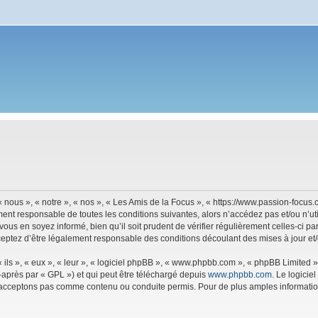
 nous », « notre », « nos », « Les Amis de la Focus », « https://www.passion-focu
ment responsable de toutes les conditions suivantes, alors n’accédez pas et/ou n’u
vous en soyez informé, bien qu’il soit prudent de vérifier régulièrement celles-ci p
eptez d’être légalement responsable des conditions découlant des mises à jour et/
ls », « eux », « leur », « logiciel phpBB », « www.phpbb.com », « phpBB Limited »,
-après par « GPL ») et qui peut être téléchargé depuis
www.phpbb.com
. Le logicie
acceptons pas comme contenu ou conduite permis. Pour de plus amples informations