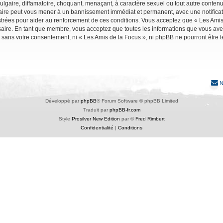
lgaire, diffamatoire, choquant, menaçant, à caractère sexuel ou tout autre contenu 
faire peut vous mener à un bannissement immédiat et permanent, avec une notificati
trées pour aider au renforcement de ces conditions. Vous acceptez que « Les Amis 
saire. En tant que membre, vous acceptez que toutes les informations que vous av
ie sans votre consentement, ni « Les Amis de la Focus », ni phpBB ne pourront êtr
N
Développé par
phpBB
® Forum Software © phpBB Limited
Traduit par
phpBB-fr.com
Style
Prosilver New Edition
par ©
Fred Rimbert
Confidentialité
|
Conditions