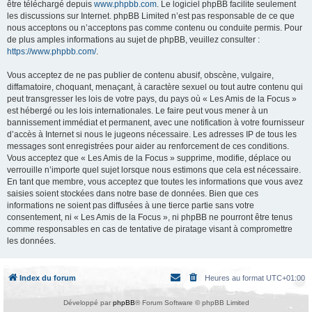
être téléchargé depuis
www.phpbb.com
. Le logiciel phpBB facilite seulement
les discussions sur Internet. phpBB Limited n’est pas responsable de ce que
nous acceptons ou n’acceptons pas comme contenu ou conduite permis. Pour
de plus amples informations au sujet de phpBB, veuillez consulter :
https://www.phpbb.com/
.
Vous acceptez de ne pas publier de contenu abusif, obscène, vulgaire,
diffamatoire, choquant, menaçant, à caractère sexuel ou tout autre contenu qui
peut transgresser les lois de votre pays, du pays où « Les Amis de la Focus »
est hébergé ou les lois internationales. Le faire peut vous mener à un
bannissement immédiat et permanent, avec une notification à votre fournisseur
d’accès à Internet si nous le jugeons nécessaire. Les adresses IP de tous les
messages sont enregistrées pour aider au renforcement de ces conditions.
Vous acceptez que « Les Amis de la Focus » supprime, modifie, déplace ou
verrouille n’importe quel sujet lorsque nous estimons que cela est nécessaire.
En tant que membre, vous acceptez que toutes les informations que vous avez
saisies soient stockées dans notre base de données. Bien que ces
informations ne soient pas diffusées à une tierce partie sans votre
consentement, ni « Les Amis de la Focus », ni phpBB ne pourront être tenus
comme responsables en cas de tentative de piratage visant à compromettre
les données.
Index du forum
Heures au format
UTC+01:00
Développé par
phpBB
® Forum Software © phpBB Limited