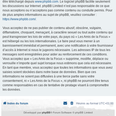
être téléchargé depuis
www.phpbb.com
. Le logiciel phpBB facilite seulement
les discussions sur Internet. phpBB Limited n’est pas responsable de ce que
nous acceptons ou n’acceptons pas comme contenu ou conduite permis. Pour
de plus amples informations au sujet de phpBB, veuillez consulter :
https://www.phpbb.com/
.
Vous acceptez de ne pas publier de contenu abusif, obscène, vulgaire,
diffamatoire, choquant, menaçant, à caractère sexuel ou tout autre contenu qui
peut transgresser les lois de votre pays, du pays où « Les Amis de la Focus »
est hébergé ou les lois internationales. Le faire peut vous mener à un
bannissement immédiat et permanent, avec une notification à votre fournisseur
d’accès à Internet si nous le jugeons nécessaire. Les adresses IP de tous les
messages sont enregistrées pour aider au renforcement de ces conditions.
Vous acceptez que « Les Amis de la Focus » supprime, modifie, déplace ou
verrouille n’importe quel sujet lorsque nous estimons que cela est nécessaire.
En tant que membre, vous acceptez que toutes les informations que vous avez
saisies soient stockées dans notre base de données. Bien que ces
informations ne soient pas diffusées à une tierce partie sans votre
consentement, ni « Les Amis de la Focus », ni phpBB ne pourront être tenus
comme responsables en cas de tentative de piratage visant à compromettre
les données.
Index du forum
Heures au format
UTC+01:00
Développé par
phpBB
® Forum Software © phpBB Limited