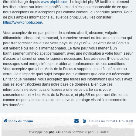
être téléchargé depuis
www.phpbb.com
. Le logiciel phpBB facilite seulement
les discussions sur Internet. phpBB Limited n’est pas responsable de ce que
nous acceptons ou n’acceptons pas comme contenu ou conduite permis. Pour
de plus amples informations au sujet de phpBB, veuillez consulter :
https://www.phpbb.com/
.
Vous acceptez de ne pas publier de contenu abusif, obscène, vulgaire,
diffamatoire, choquant, menaçant, à caractère sexuel ou tout autre contenu qui
peut transgresser les lois de votre pays, du pays où « Les Amis de la Focus »
est hébergé ou les lois internationales. Le faire peut vous mener à un
bannissement immédiat et permanent, avec une notification à votre fournisseur
d’accès à Internet si nous le jugeons nécessaire. Les adresses IP de tous les
messages sont enregistrées pour aider au renforcement de ces conditions.
Vous acceptez que « Les Amis de la Focus » supprime, modifie, déplace ou
verrouille n’importe quel sujet lorsque nous estimons que cela est nécessaire.
En tant que membre, vous acceptez que toutes les informations que vous avez
saisies soient stockées dans notre base de données. Bien que ces
informations ne soient pas diffusées à une tierce partie sans votre
consentement, ni « Les Amis de la Focus », ni phpBB ne pourront être tenus
comme responsables en cas de tentative de piratage visant à compromettre
les données.
Index du forum
Heures au format
UTC+01:00
Développé par
phpBB
® Forum Software © phpBB Limited