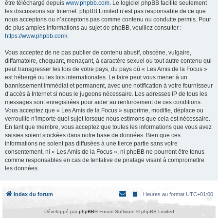
être téléchargé depuis
www.phpbb.com
. Le logiciel phpBB facilite seulement
les discussions sur Internet. phpBB Limited n’est pas responsable de ce que
nous acceptons ou n’acceptons pas comme contenu ou conduite permis. Pour
de plus amples informations au sujet de phpBB, veuillez consulter :
https://www.phpbb.com/
.
Vous acceptez de ne pas publier de contenu abusif, obscène, vulgaire,
diffamatoire, choquant, menaçant, à caractère sexuel ou tout autre contenu qui
peut transgresser les lois de votre pays, du pays où « Les Amis de la Focus »
est hébergé ou les lois internationales. Le faire peut vous mener à un
bannissement immédiat et permanent, avec une notification à votre fournisseur
d’accès à Internet si nous le jugeons nécessaire. Les adresses IP de tous les
messages sont enregistrées pour aider au renforcement de ces conditions.
Vous acceptez que « Les Amis de la Focus » supprime, modifie, déplace ou
verrouille n’importe quel sujet lorsque nous estimons que cela est nécessaire.
En tant que membre, vous acceptez que toutes les informations que vous avez
saisies soient stockées dans notre base de données. Bien que ces
informations ne soient pas diffusées à une tierce partie sans votre
consentement, ni « Les Amis de la Focus », ni phpBB ne pourront être tenus
comme responsables en cas de tentative de piratage visant à compromettre
les données.
Index du forum
Heures au format
UTC+01:00
Développé par
phpBB
® Forum Software © phpBB Limited