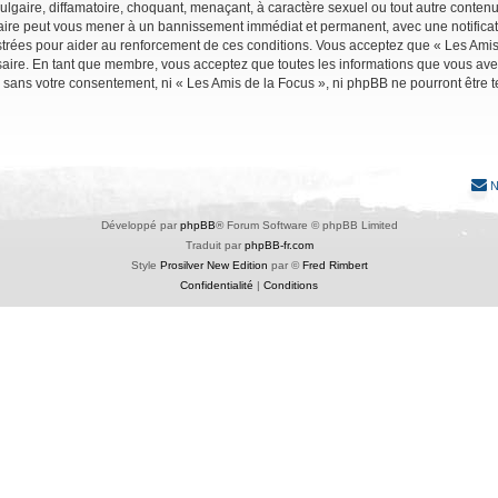
lgaire, diffamatoire, choquant, menaçant, à caractère sexuel ou tout autre contenu 
faire peut vous mener à un bannissement immédiat et permanent, avec une notificati
trées pour aider au renforcement de ces conditions. Vous acceptez que « Les Amis 
saire. En tant que membre, vous acceptez que toutes les informations que vous av
ie sans votre consentement, ni « Les Amis de la Focus », ni phpBB ne pourront êtr
N
Développé par
phpBB
® Forum Software © phpBB Limited
Traduit par
phpBB-fr.com
Style
Prosilver New Edition
par ©
Fred Rimbert
Confidentialité
|
Conditions