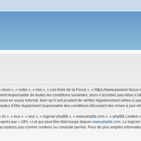
 nous », « notre », « nos », « Les Amis de la Focus », « https://www.passion-focu
ment responsable de toutes les conditions suivantes, alors n’accédez pas et/ou n’u
vous en soyez informé, bien qu’il soit prudent de vérifier régulièrement celles-ci p
eptez d’être légalement responsable des conditions découlant des mises à jour et/
ls », « eux », « leur », « logiciel phpBB », « www.phpbb.com », « phpBB Limited »,
-après par « GPL ») et qui peut être téléchargé depuis
www.phpbb.com
. Le logicie
acceptons pas comme contenu ou conduite permis. Pour de plus amples informations