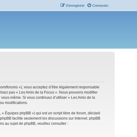
S’enregistrer
Connexion
s.com/forums »), vous acceptez d’être légalement responsable
tilisez pas « Les Amis de la Focus ». Nous pouvons modifier
ar vous-même. Si vous continuez d’utiliser « Les Amis de la
ou modifications.
 « Équipes phpBB ») qui est un script libre de forum, déclaré
l phpBB facilite seulement les discussions sur Internet. phpBB
 au sujet de phpBB, veuillez consulter :